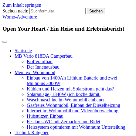
Zum Inhalt springen
Suchen nach:
Womo-Adventure
Open Your Heart / Ein Reise und Erlebnisbericht
Startseite
MB Vario 818DA Camperbau
Kofferaufbau
Der Innenausbau
Mein ex. Wohnmobil
Einbau von 1400Ah Lithium Batterie und zwei
Multiplus 3000W
Kühlen und Heizen mit Solarstrom, geht das?
Solaranlage (1840W) ich koche damit.
Waschmaschine im Wohnmobil einbauen
Gasfreies Wohnmobil, Einbau der Dieselheizung
Internet im Wohnmobil und Videoüberwachung
Hubstützen Einbau
Festtank-WC mit Zerhacker und Bidet
Heizsystem optimieren mit Wohnraum Unterteilung
Technik Ratgeber