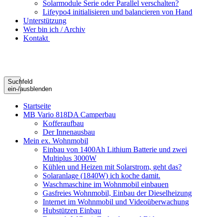
Solarmodule Serie oder Parallel verschalten?
Lifeypo4 initialisieren und balancieren von Hand
Unterstützung
Wer bin ich / Archiv
Kontakt
Suchfeld
ein-/ausblenden
Startseite
MB Vario 818DA Camperbau
Kofferaufbau
Der Innenausbau
Mein ex. Wohnmobil
Einbau von 1400Ah Lithium Batterie und zwei
Multiplus 3000W
Kühlen und Heizen mit Solarstrom, geht das?
Solaranlage (1840W) ich koche damit.
Waschmaschine im Wohnmobil einbauen
Gasfreies Wohnmobil, Einbau der Dieselheizung
Internet im Wohnmobil und Videoüberwachung
Hubstützen Einbau