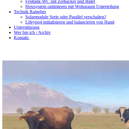
Festtank-WC mit Zerhacker und Bidet
Heizsystem optimieren mit Wohnraum Unterteilung
Technik Ratgeber
Solarmodule Serie oder Parallel verschalten?
Lifeypo4 initialisieren und balancieren von Hand
Unterstützung
Wer bin ich / Archiv
Kontakt