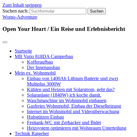
Zum Inhalt springen
Suchen nach:
Womo-Adventure
Open Your Heart / Ein Reise und Erlebnisbericht
Startseite
MB Vario 818DA Camperbau
Kofferaufbau
Der Innenausbau
Mein ex. Wohnmobil
Einbau von 1400Ah Lithium Batterie und zwei
Multiplus 3000W
Kühlen und Heizen mit Solarstrom, geht das?
Solaranlage (1840W) ich koche damit.
Waschmaschine im Wohnmobil einbauen
Gasfreies Wohnmobil, Einbau der Dieselheizung
Internet im Wohnmobil und Videoüberwachung
Hubstützen Einbau
Festtank-WC mit Zerhacker und Bidet
Heizsystem optimieren mit Wohnraum Unterteilung
Technik Ratgeber