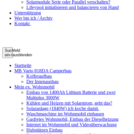
Solarmodule Serie oder Parallel verschalten?
Lifeypo4 initialisieren und balancieren von Hand
Unterstützung
Wer bin ich / Archiv
Kontakt
Suchfeld
ein-/ausblenden
Startseite
MB Vario 818DA Camperbau
Kofferaufbau
Der Innenausbau
Mein ex. Wohnmobil
Einbau von 1400Ah Lithium Batterie und zwei
Multiplus 3000W
Kühlen und Heizen mit Solarstrom, geht das?
Solaranlage (1840W) ich koche damit.
Waschmaschine im Wohnmobil einbauen
Gasfreies Wohnmobil, Einbau der Dieselheizung
Internet im Wohnmobil und Videoüberwachung
Hubstützen Einbau