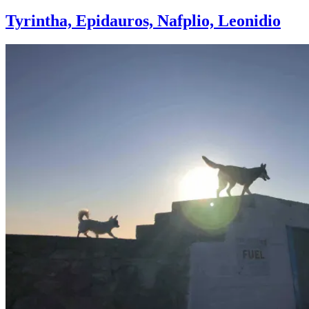
Tyrintha, Epidauros, Nafplio, Leonidio