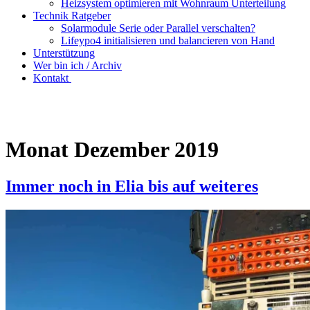
Heizsystem optimieren mit Wohnraum Unterteilung
Technik Ratgeber
Solarmodule Serie oder Parallel verschalten?
Lifeypo4 initialisieren und balancieren von Hand
Unterstützung
Wer bin ich / Archiv
Kontakt
Monat
Dezember 2019
Immer noch in Elia bis auf weiteres