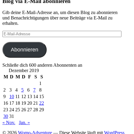
Blog via E-Mail abonnieren
Gib deine E-Mail-Adresse an, um diesen Blog zu abonnieren
und Benachrichtigungen über neue Beiträge via E-Mail zu
erhalten.
E-
Mail-
Adresse
Abonnieren
Schließe dich 600 anderen Abonnenten an
Dezember 2019
M
D
M
D
F
S
S
1
2
3
4
5
6
7
8
9
10
11
12
13
14
15
16
17
18
19
20
21
22
23
24
25
26
27
28
29
30
31
« Nov.
Jan. »
© 2026
Womo-Adventure
— Diese Website läuft mit
WordPress