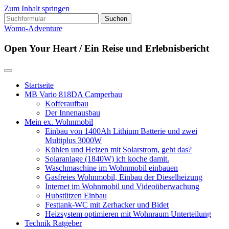
Zum Inhalt springen
Suchen
nach:
Womo-Adventure
Open Your Heart / Ein Reise und Erlebnisbericht
Startseite
MB Vario 818DA Camperbau
Kofferaufbau
Der Innenausbau
Mein ex. Wohnmobil
Einbau von 1400Ah Lithium Batterie und zwei
Multiplus 3000W
Kühlen und Heizen mit Solarstrom, geht das?
Solaranlage (1840W) ich koche damit.
Waschmaschine im Wohnmobil einbauen
Gasfreies Wohnmobil, Einbau der Dieselheizung
Internet im Wohnmobil und Videoüberwachung
Hubstützen Einbau
Festtank-WC mit Zerhacker und Bidet
Heizsystem optimieren mit Wohnraum Unterteilung
Technik Ratgeber