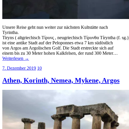
Unsere Reise geht nun weiter zur nächsten Kultstätte nach
Tyrintha.
Tiryns ( altgriechisch Τίρυνς , neugriechisch Τίρυνθα Tíryntha (f. sg.)
ist eine antike Stadt auf der Peloponnes etwa 7 km südöstlich
von Argos am Argolischen Golf. Die Stadt erstreckte sich auf
einem bis zu 30 Meter hohen Kalkfelsen, der rund 300 Meter…
Weiterlesen →
7. Dezember 2019
10
Athen, Korinth, Nemea, Mykene, Argos