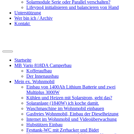
Solarmodule Serie oder Parallel verschalten?
Lifeypo4 initialisieren und balancieren von Hand
Unterstützung
Wer bin ich / Archiv
Kontakt
Suchfeld
ein-/ausblenden
Startseite
MB Vario 818DA Camperbau
Kofferaufbau
Der Innenausbau
Mein ex. Wohnmobil
Einbau von 1400Ah Lithium Batterie und zwei
Multiplus 3000W
Kühlen und Heizen mit Solarstrom, geht das?
Solaranlage (1840W) ich koche damit.
Waschmaschine im Wohnmobil einbauen
Gasfreies Wohnmobil, Einbau der Dieselheizung
Internet im Wohnmobil und Videoüberwachung
Hubstützen Einbau
Festtank-WC mit Zerhacker und Bidet