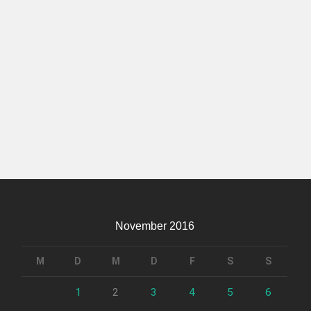
November 2016
M
D
M
D
F
S
S
1
2
3
4
5
6