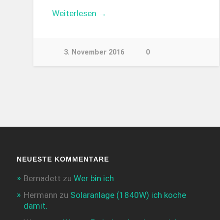
Weiterlesen →
3. November 2016
0
NEUESTE KOMMENTARE
Bernadett
zu
Wer bin ich
Hermann
zu
Solaranlage (1840W) ich koche
damit.