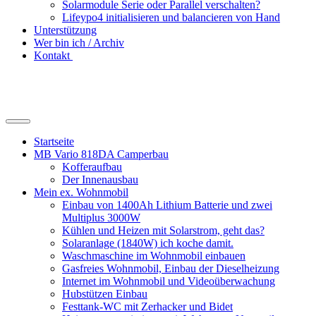
Solarmodule Serie oder Parallel verschalten?
Lifeypo4 initialisieren und balancieren von Hand
Unterstützung
Wer bin ich / Archiv
Kontakt
Suchfeld
ein-/ausblenden
Startseite
MB Vario 818DA Camperbau
Kofferaufbau
Der Innenausbau
Mein ex. Wohnmobil
Einbau von 1400Ah Lithium Batterie und zwei
Multiplus 3000W
Kühlen und Heizen mit Solarstrom, geht das?
Solaranlage (1840W) ich koche damit.
Waschmaschine im Wohnmobil einbauen
Gasfreies Wohnmobil, Einbau der Dieselheizung
Internet im Wohnmobil und Videoüberwachung
Hubstützen Einbau
Festtank-WC mit Zerhacker und Bidet