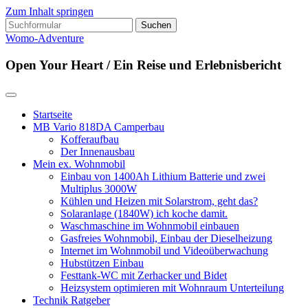
Zum Inhalt springen
Suchen
nach:
Womo-Adventure
Open Your Heart / Ein Reise und Erlebnisbericht
Startseite
MB Vario 818DA Camperbau
Kofferaufbau
Der Innenausbau
Mein ex. Wohnmobil
Einbau von 1400Ah Lithium Batterie und zwei
Multiplus 3000W
Kühlen und Heizen mit Solarstrom, geht das?
Solaranlage (1840W) ich koche damit.
Waschmaschine im Wohnmobil einbauen
Gasfreies Wohnmobil, Einbau der Dieselheizung
Internet im Wohnmobil und Videoüberwachung
Hubstützen Einbau
Festtank-WC mit Zerhacker und Bidet
Heizsystem optimieren mit Wohnraum Unterteilung
Technik Ratgeber