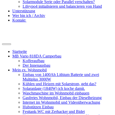
Solarmodule Serie oder Parallel verschalten?
Lifeypo4 initialisieren und balancieren von Hand
Unterstützung
Wer bin ich / Archiv
Kontakt
Suchfeld
ein-/ausblenden
Startseite
MB Vario 818DA Camperbau
Kofferaufbau
Der Innenausbau
Mein ex. Wohnmobil
Einbau von 1400Ah Lithium Batterie und zwei
Multiplus 3000W
Kühlen und Heizen mit Solarstrom, geht das?
Solaranlage (1840W) ich koche damit.
Waschmaschine im Wohnmobil einbauen
Gasfreies Wohnmobil, Einbau der Dieselheizung
Internet im Wohnmobil und Videoüberwachung
Hubstützen Einbau
Festtank-WC mit Zerhacker und Bidet