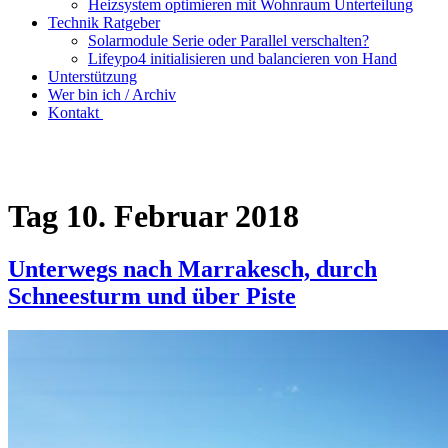
Heizsystem optimieren mit Wohnraum Unterteilung
Technik Ratgeber
Solarmodule Serie oder Parallel verschalten?
Lifeypo4 initialisieren und balancieren von Hand
Unterstützung
Wer bin ich / Archiv
Kontakt
Tag
10. Februar 2018
Unterwegs nach Marrakesch, durch
Schneesturm und über Piste