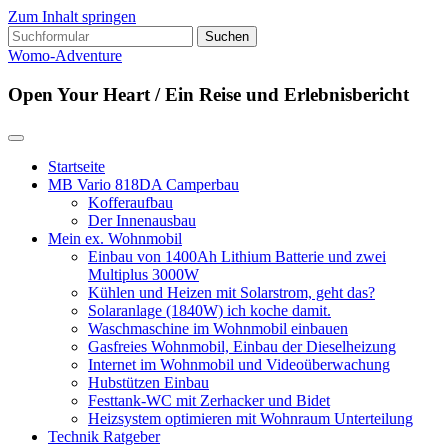
Zum Inhalt springen
Suchen
nach:
Womo-Adventure
Open Your Heart / Ein Reise und Erlebnisbericht
Startseite
MB Vario 818DA Camperbau
Kofferaufbau
Der Innenausbau
Mein ex. Wohnmobil
Einbau von 1400Ah Lithium Batterie und zwei
Multiplus 3000W
Kühlen und Heizen mit Solarstrom, geht das?
Solaranlage (1840W) ich koche damit.
Waschmaschine im Wohnmobil einbauen
Gasfreies Wohnmobil, Einbau der Dieselheizung
Internet im Wohnmobil und Videoüberwachung
Hubstützen Einbau
Festtank-WC mit Zerhacker und Bidet
Heizsystem optimieren mit Wohnraum Unterteilung
Technik Ratgeber