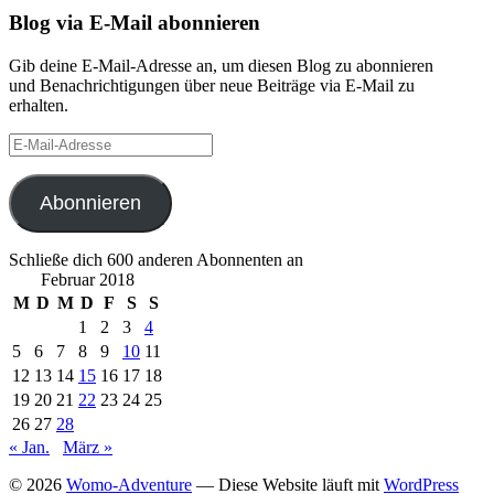
Blog via E-Mail abonnieren
Gib deine E-Mail-Adresse an, um diesen Blog zu abonnieren
und Benachrichtigungen über neue Beiträge via E-Mail zu
erhalten.
E-
Mail-
Adresse
Abonnieren
Schließe dich 600 anderen Abonnenten an
Februar 2018
M
D
M
D
F
S
S
1
2
3
4
5
6
7
8
9
10
11
12
13
14
15
16
17
18
19
20
21
22
23
24
25
26
27
28
« Jan.
März »
© 2026
Womo-Adventure
— Diese Website läuft mit
WordPress