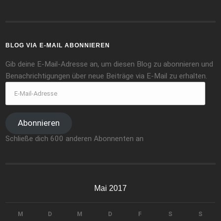
BLOG VIA E-MAIL ABONNIEREN
Gib deine E-Mail-Adresse an, um diesen Blog zu abonnieren und
Benachrichtigungen über neue Beiträge via E-Mail zu erhalten.
Abonnieren
Schließe dich 600 anderen Abonnenten an
Mai 2017
M
D
M
D
F
S
S