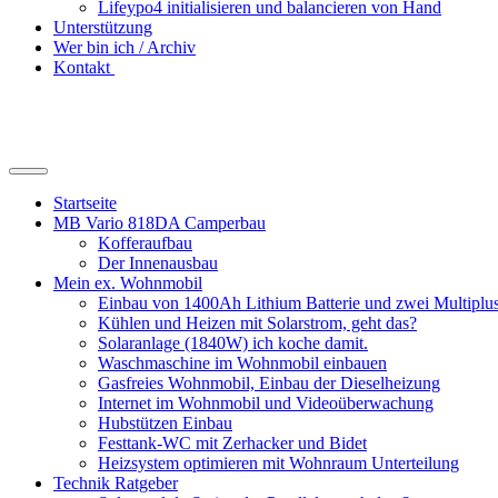
Lifeypo4 initialisieren und balancieren von Hand
Unterstützung
Wer bin ich / Archiv
Kontakt
Suchfeld
ein-/ausblenden
Startseite
MB Vario 818DA Camperbau
Kofferaufbau
Der Innenausbau
Mein ex. Wohnmobil
Einbau von 1400Ah Lithium Batterie und zwei Multipl
Kühlen und Heizen mit Solarstrom, geht das?
Solaranlage (1840W) ich koche damit.
Waschmaschine im Wohnmobil einbauen
Gasfreies Wohnmobil, Einbau der Dieselheizung
Internet im Wohnmobil und Videoüberwachung
Hubstützen Einbau
Festtank-WC mit Zerhacker und Bidet
Heizsystem optimieren mit Wohnraum Unterteilung
Technik Ratgeber