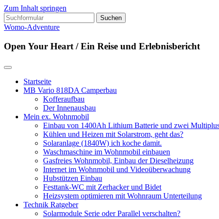
Zum Inhalt springen
Suchen
nach:
Womo-Adventure
Open Your Heart / Ein Reise und Erlebnisbericht
Startseite
MB Vario 818DA Camperbau
Kofferaufbau
Der Innenausbau
Mein ex. Wohnmobil
Einbau von 1400Ah Lithium Batterie und zwei Multipl
Kühlen und Heizen mit Solarstrom, geht das?
Solaranlage (1840W) ich koche damit.
Waschmaschine im Wohnmobil einbauen
Gasfreies Wohnmobil, Einbau der Dieselheizung
Internet im Wohnmobil und Videoüberwachung
Hubstützen Einbau
Festtank-WC mit Zerhacker und Bidet
Heizsystem optimieren mit Wohnraum Unterteilung
Technik Ratgeber
Solarmodule Serie oder Parallel verschalten?