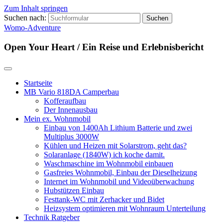
Zum Inhalt springen
Suchen nach:
Womo-Adventure
Open Your Heart / Ein Reise und Erlebnisbericht
Startseite
MB Vario 818DA Camperbau
Kofferaufbau
Der Innenausbau
Mein ex. Wohnmobil
Einbau von 1400Ah Lithium Batterie und zwei
Multiplus 3000W
Kühlen und Heizen mit Solarstrom, geht das?
Solaranlage (1840W) ich koche damit.
Waschmaschine im Wohnmobil einbauen
Gasfreies Wohnmobil, Einbau der Dieselheizung
Internet im Wohnmobil und Videoüberwachung
Hubstützen Einbau
Festtank-WC mit Zerhacker und Bidet
Heizsystem optimieren mit Wohnraum Unterteilung
Technik Ratgeber