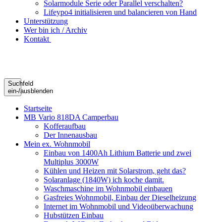
Solarmodule Serie oder Parallel verschalten?
Lifeypo4 initialisieren und balancieren von Hand
Unterstützung
Wer bin ich / Archiv
Kontakt
Suchfeld
ein-/ausblenden
Startseite
MB Vario 818DA Camperbau
Kofferaufbau
Der Innenausbau
Mein ex. Wohnmobil
Einbau von 1400Ah Lithium Batterie und zwei
Multiplus 3000W
Kühlen und Heizen mit Solarstrom, geht das?
Solaranlage (1840W) ich koche damit.
Waschmaschine im Wohnmobil einbauen
Gasfreies Wohnmobil, Einbau der Dieselheizung
Internet im Wohnmobil und Videoüberwachung
Hubstützen Einbau