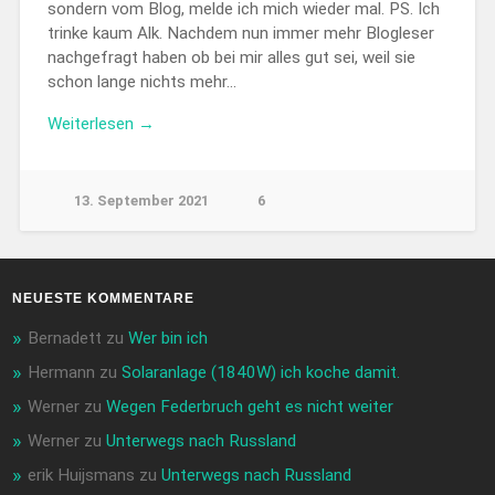
sondern vom Blog, melde ich mich wieder mal. PS. Ich
trinke kaum Alk. Nachdem nun immer mehr Blogleser
nachgefragt haben ob bei mir alles gut sei, weil sie
schon lange nichts mehr…
Weiterlesen →
13. September 2021
6
NEUESTE KOMMENTARE
Bernadett
zu
Wer bin ich
Hermann
zu
Solaranlage (1840W) ich koche damit.
Werner
zu
Wegen Federbruch geht es nicht weiter
Werner
zu
Unterwegs nach Russland
erik Huijsmans
zu
Unterwegs nach Russland