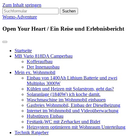
Zum Inhalt springen
Suchen
nach:
Womo-Adventure
Open Your Heart / Ein Reise und Erlebnisbericht
Startseite
MB Vario 818DA Camperbau
Kofferaufbau
Der Innenausbau
Mein ex. Wohnmobil
Einbau von 1400Ah Lithium Batterie und zwei
Multiplus 3000W
Kühlen und Heizen mit Solarstrom, geht das?
Solaranlage (1840W) ich koche damit.
Waschmaschine im Wohnmobil einbauen
Gasfreies Wohnmobil, Einbau der Dieselheizung
Internet im Wohnmobil und Videoüberwachung
Hubstützen Einbau
Festtank-WC mit Zerhacker und Bidet
Heizsystem optimieren mit Wohnraum Unterteilung
Technik Ratgeber