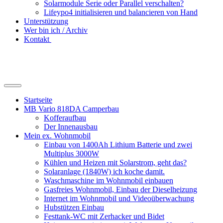
Solarmodule Serie oder Parallel verschalten?
Lifeypo4 initialisieren und balancieren von Hand
Unterstützung
Wer bin ich / Archiv
Kontakt
Suchfeld
ein-/ausblenden
Startseite
MB Vario 818DA Camperbau
Kofferaufbau
Der Innenausbau
Mein ex. Wohnmobil
Einbau von 1400Ah Lithium Batterie und zwei
Multiplus 3000W
Kühlen und Heizen mit Solarstrom, geht das?
Solaranlage (1840W) ich koche damit.
Waschmaschine im Wohnmobil einbauen
Gasfreies Wohnmobil, Einbau der Dieselheizung
Internet im Wohnmobil und Videoüberwachung
Hubstützen Einbau
Festtank-WC mit Zerhacker und Bidet