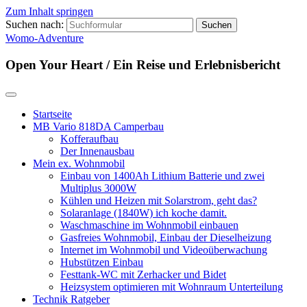
Zum Inhalt springen
Suchen nach:
Womo-Adventure
Open Your Heart / Ein Reise und Erlebnisbericht
Startseite
MB Vario 818DA Camperbau
Kofferaufbau
Der Innenausbau
Mein ex. Wohnmobil
Einbau von 1400Ah Lithium Batterie und zwei
Multiplus 3000W
Kühlen und Heizen mit Solarstrom, geht das?
Solaranlage (1840W) ich koche damit.
Waschmaschine im Wohnmobil einbauen
Gasfreies Wohnmobil, Einbau der Dieselheizung
Internet im Wohnmobil und Videoüberwachung
Hubstützen Einbau
Festtank-WC mit Zerhacker und Bidet
Heizsystem optimieren mit Wohnraum Unterteilung
Technik Ratgeber