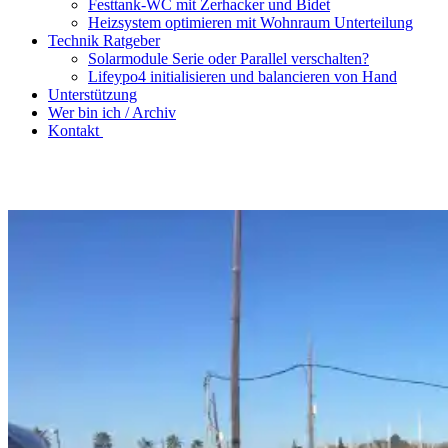
Festtank-WC mit Zerhacker und Bidet
Heizsystem optimieren mit Wohnraum Unterteilung
Technik Ratgeber
Solarmodule Serie oder Parallel verschalten?
Lifeypo4 initialisieren und balancieren von Hand
Unterstützung
Wer bin ich / Archiv
Kontakt