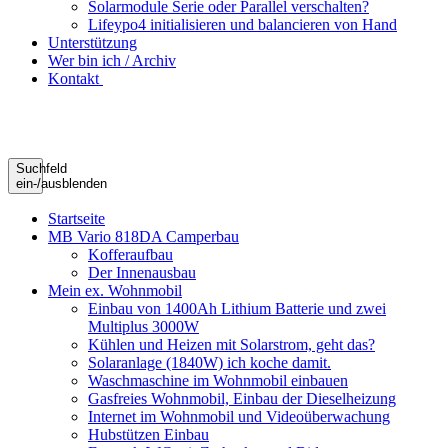
Solarmodule Serie oder Parallel verschalten?
Lifeypo4 initialisieren und balancieren von Hand
Unterstützung
Wer bin ich / Archiv
Kontakt
Suchfeld
ein-/ausblenden
Startseite
MB Vario 818DA Camperbau
Kofferaufbau
Der Innenausbau
Mein ex. Wohnmobil
Einbau von 1400Ah Lithium Batterie und zwei
Multiplus 3000W
Kühlen und Heizen mit Solarstrom, geht das?
Solaranlage (1840W) ich koche damit.
Waschmaschine im Wohnmobil einbauen
Gasfreies Wohnmobil, Einbau der Dieselheizung
Internet im Wohnmobil und Videoüberwachung
Hubstützen Einbau