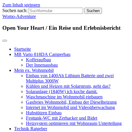
Zum Inhalt springen
Suchen nach:
Womo-Adventure
Open Your Heart / Ein Reise und Erlebnisbericht
Startseite
MB Vario 818DA Camperbau
Kofferaufbau
Der Innenausbau
Mein ex. Wohnmobil
Einbau von 1400Ah Lithium Batterie und zwei
Multiplus 3000W
Kühlen und Heizen mit Solarstrom, geht das?
Solaranlage (1840W) ich koche damit.
Waschmaschine im Wohnmobil einbauen
Gasfreies Wohnmobil, Einbau der Dieselheizung
Internet im Wohnmobil und Videoüberwachung
Hubstützen Einbau
Festtank-WC mit Zerhacker und Bidet
Heizsystem optimieren mit Wohnraum Unterteilung
Technik Ratgeber