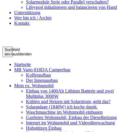
Solarmodule Serie oder Parallel verschalten?
Lifeypo4 initialisieren und balancieren von Hand
Unterstützung
Wer bin ich / Archiv
Kontakt
Suchfeld
ein-/ausblenden
Startseite
MB Vario 818DA Camperbau
Kofferaufbau
Der Innenausbau
Mein ex. Wohnmobil
Einbau von 1400Ah Lithium Batterie und zwei
Multiplus 3000W
Kühlen und Heizen mit Solarstrom, geht das?
Solaranlage (1840W) ich koche damit.
Waschmaschine im Wohnmobil einbauen
Gasfreies Wohnmobil, Einbau der Dieselheizung
Internet im Wohnmobil und Videoüberwachung
Hubstützen Einbau