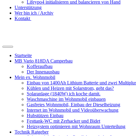
Lifeypo4 initialisieren und balancieren von Hand
Unterstützung
Wer bin ich / Archiv
Kontakt
Suchfeld
ein-/ausblenden
Startseite
MB Vario 818DA Camperbau
Kofferaufbau
Der Innenausbau
Mein ex. Wohnmobil
Einbau von 1400Ah Lithium Batterie und zwei Multipl
Kühlen und Heizen mit Solarstrom, geht das?
Solaranlage (1840W) ich koche damit.
Waschmaschine im Wohnmobil einbauen
Gasfreies Wohnmobil, Einbau der Dieselheizung
Internet im Wohnmobil und Videoüberwachung
Hubstützen Einbau
Festtank-WC mit Zerhacker und Bidet
Heizsystem optimieren mit Wohnraum Unterteilung
Technik Ratgeber