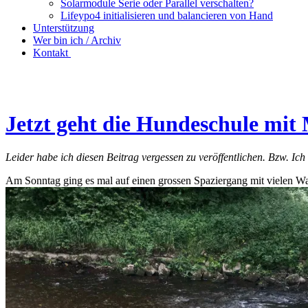
Solarmodule Serie oder Parallel verschalten?
Lifeypo4 initialisieren und balancieren von Hand
Unterstützung
Wer bin ich / Archiv
Kontakt
Jetzt geht die Hundeschule mit 
Leider habe ich diesen Beitrag vergessen zu veröffentlichen. Bzw. Ic
Am Sonntag ging es mal auf einen grossen Spaziergang mit vielen Was