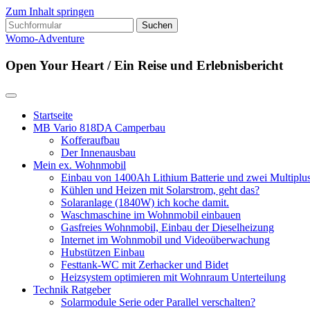
Zum Inhalt springen
Suchen
nach:
Womo-Adventure
Open Your Heart / Ein Reise und Erlebnisbericht
Startseite
MB Vario 818DA Camperbau
Kofferaufbau
Der Innenausbau
Mein ex. Wohnmobil
Einbau von 1400Ah Lithium Batterie und zwei Multipl
Kühlen und Heizen mit Solarstrom, geht das?
Solaranlage (1840W) ich koche damit.
Waschmaschine im Wohnmobil einbauen
Gasfreies Wohnmobil, Einbau der Dieselheizung
Internet im Wohnmobil und Videoüberwachung
Hubstützen Einbau
Festtank-WC mit Zerhacker und Bidet
Heizsystem optimieren mit Wohnraum Unterteilung
Technik Ratgeber
Solarmodule Serie oder Parallel verschalten?