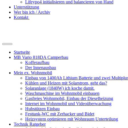
Lifeypo4 initialisieren und balancieren von Hand
Unterstützung
Wer bin ich / Archiv
Kontakt
Suchfeld
ein-/ausblenden
Startseite
MB Vario 818DA Camperbau
Kofferaufbau
Der Innenausbau
Mein ex. Wohnmobil
Einbau von 1400Ah Lithium Batterie und zwei Multipl
Kühlen und Heizen mit Solarstrom, geht das?
Solaranlage (1840W) ich koche damit.
Waschmaschine im Wohnmobil einbauen
Gasfreies Wohnmobil, Einbau der Dieselheizung
Internet im Wohnmobil und Videoüberwachung
Hubstützen Einbau
Festtank-WC mit Zerhacker und Bidet
Heizsystem optimieren mit Wohnraum Unterteilung
Technik Ratgeber