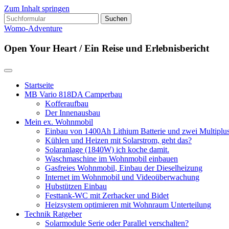
Zum Inhalt springen
Suchen
nach:
Womo-Adventure
Open Your Heart / Ein Reise und Erlebnisbericht
Startseite
MB Vario 818DA Camperbau
Kofferaufbau
Der Innenausbau
Mein ex. Wohnmobil
Einbau von 1400Ah Lithium Batterie und zwei Multipl
Kühlen und Heizen mit Solarstrom, geht das?
Solaranlage (1840W) ich koche damit.
Waschmaschine im Wohnmobil einbauen
Gasfreies Wohnmobil, Einbau der Dieselheizung
Internet im Wohnmobil und Videoüberwachung
Hubstützen Einbau
Festtank-WC mit Zerhacker und Bidet
Heizsystem optimieren mit Wohnraum Unterteilung
Technik Ratgeber
Solarmodule Serie oder Parallel verschalten?