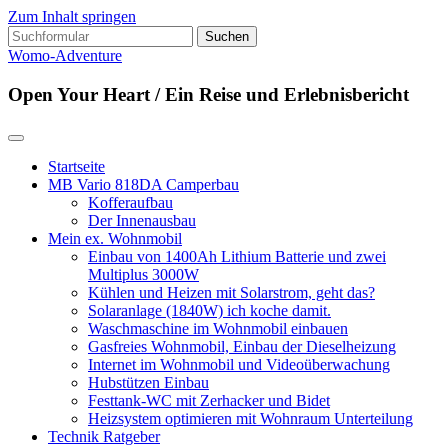
Zum Inhalt springen
Suchen
nach:
Womo-Adventure
Open Your Heart / Ein Reise und Erlebnisbericht
Startseite
MB Vario 818DA Camperbau
Kofferaufbau
Der Innenausbau
Mein ex. Wohnmobil
Einbau von 1400Ah Lithium Batterie und zwei
Multiplus 3000W
Kühlen und Heizen mit Solarstrom, geht das?
Solaranlage (1840W) ich koche damit.
Waschmaschine im Wohnmobil einbauen
Gasfreies Wohnmobil, Einbau der Dieselheizung
Internet im Wohnmobil und Videoüberwachung
Hubstützen Einbau
Festtank-WC mit Zerhacker und Bidet
Heizsystem optimieren mit Wohnraum Unterteilung
Technik Ratgeber