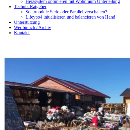
Heizsystem optimieren mit Wohnraum Unterteilung
Technik Ratgeber
Solarmodule Serie oder Parallel verschalten?
Lifeypo4 initialisieren und balancieren von Hand
Unterstützung
Wer bin ich / Archiv
Kontakt