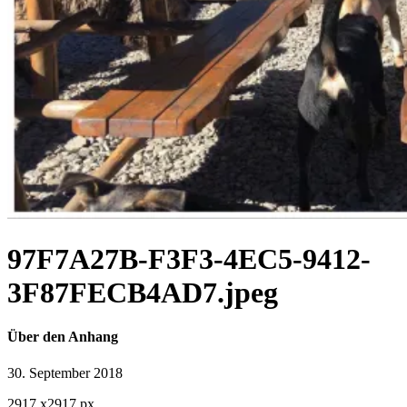
97F7A27B-F3F3-4EC5-9412-
3F87FECB4AD7.jpeg
Über den Anhang
30. September 2018
2917
x
2917 px