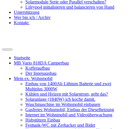
Solarmodule Serie oder Parallel verschalten?
Lifeypo4 initialisieren und balancieren von Hand
Unterstützung
Wer bin ich / Archiv
Kontakt
Suchfeld
ein-/ausblenden
Startseite
MB Vario 818DA Camperbau
Kofferaufbau
Der Innenausbau
Mein ex. Wohnmobil
Einbau von 1400Ah Lithium Batterie und zwei
Multiplus 3000W
Kühlen und Heizen mit Solarstrom, geht das?
Solaranlage (1840W) ich koche damit.
Waschmaschine im Wohnmobil einbauen
Gasfreies Wohnmobil, Einbau der Dieselheizung
Internet im Wohnmobil und Videoüberwachung
Hubstützen Einbau
Festtank-WC mit Zerhacker und Bidet