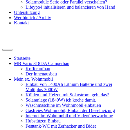
Solarmodule Serie oder Parallel verschalten?
Lifeypo4 initialisieren und balancieren von Hand
Unterstützung
Wer bin ich / Archiv
Kontakt
Suchfeld
ein-/ausblenden
Startseite
MB Vario 818DA Camperbau
Kofferaufbau
Der Innenausbau
Mein ex. Wohnmobil
Einbau von 1400Ah Lithium Batterie und zwei
Multiplus 3000W
Kühlen und Heizen mit Solarstrom, geht das?
Solaranlage (1840W) ich koche damit.
Waschmaschine im Wohnmobil einbauen
Gasfreies Wohnmobil, Einbau der Dieselheizung
Internet im Wohnmobil und Videoüberwachung
Hubstützen Einbau
Festtank-WC mit Zerhacker und Bidet