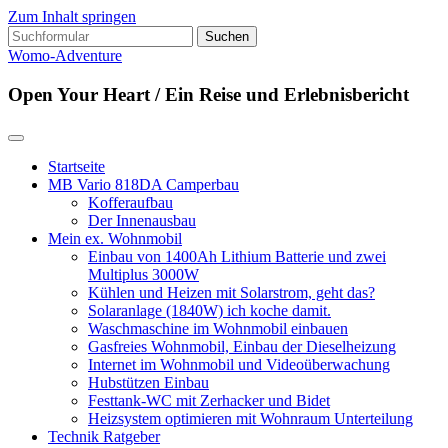
Zum Inhalt springen
Suchen
nach:
Womo-Adventure
Open Your Heart / Ein Reise und Erlebnisbericht
Startseite
MB Vario 818DA Camperbau
Kofferaufbau
Der Innenausbau
Mein ex. Wohnmobil
Einbau von 1400Ah Lithium Batterie und zwei
Multiplus 3000W
Kühlen und Heizen mit Solarstrom, geht das?
Solaranlage (1840W) ich koche damit.
Waschmaschine im Wohnmobil einbauen
Gasfreies Wohnmobil, Einbau der Dieselheizung
Internet im Wohnmobil und Videoüberwachung
Hubstützen Einbau
Festtank-WC mit Zerhacker und Bidet
Heizsystem optimieren mit Wohnraum Unterteilung
Technik Ratgeber