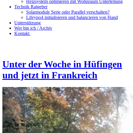
Heizsystem optimieren mit Wohnraum Unterteilung
Technik Ratgeber
Solarmodule Serie oder Parallel verschalten?
Lifeypo4 initialisieren und balancieren von Hand
Unterstützung
Wer bin ich / Archiv
Kontakt
Unter der Woche in Hüfingen
und jetzt in Frankreich