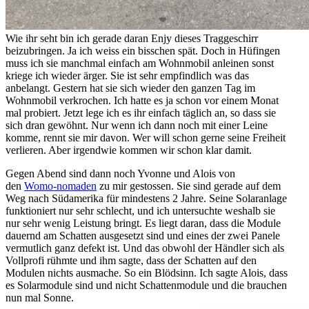
Wie ihr seht bin ich gerade daran Enjy dieses Traggeschirr
beizubringen. Ja ich weiss ein bisschen spät. Doch in Hüfingen
muss ich sie manchmal einfach am Wohnmobil anleinen sonst
kriege ich wieder ärger. Sie ist sehr empfindlich was das
anbelangt. Gestern hat sie sich wieder den ganzen Tag im
Wohnmobil verkrochen. Ich hatte es ja schon vor einem Monat
mal probiert. Jetzt lege ich es ihr einfach täglich an, so dass sie
sich dran gewöhnt. Nur wenn ich dann noch mit einer Leine
komme, rennt sie mir davon. Wer will schon gerne seine Freiheit
verlieren. Aber irgendwie kommen wir schon klar damit.
Gegen Abend sind dann noch Yvonne und Alois von
den
Womo-nomaden
zu mir gestossen. Sie sind gerade auf dem
Weg nach Südamerika für mindestens 2 Jahre. Seine Solaranlage
funktioniert nur sehr schlecht, und ich untersuchte weshalb sie
nur sehr wenig Leistung bringt. Es liegt daran, dass die Module
dauernd am Schatten ausgesetzt sind und eines der zwei Panele
vermutlich ganz defekt ist. Und das obwohl der Händler sich als
Vollprofi rühmte und ihm sagte, dass der Schatten auf den
Modulen nichts ausmache. So ein Blödsinn. Ich sagte Alois, dass
es Solarmodule sind und nicht Schattenmodule und die brauchen
nun mal Sonne.