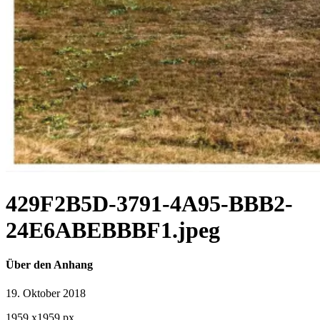
429F2B5D-3791-4A95-BBB2-
24E6ABEBBBF1.jpeg
Über den Anhang
19. Oktober 2018
1959
x
1959 px