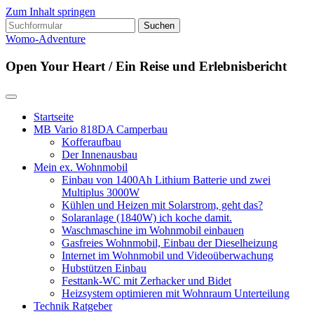
Zum Inhalt springen
Suchen
nach:
Womo-Adventure
Open Your Heart / Ein Reise und Erlebnisbericht
Startseite
MB Vario 818DA Camperbau
Kofferaufbau
Der Innenausbau
Mein ex. Wohnmobil
Einbau von 1400Ah Lithium Batterie und zwei
Multiplus 3000W
Kühlen und Heizen mit Solarstrom, geht das?
Solaranlage (1840W) ich koche damit.
Waschmaschine im Wohnmobil einbauen
Gasfreies Wohnmobil, Einbau der Dieselheizung
Internet im Wohnmobil und Videoüberwachung
Hubstützen Einbau
Festtank-WC mit Zerhacker und Bidet
Heizsystem optimieren mit Wohnraum Unterteilung
Technik Ratgeber