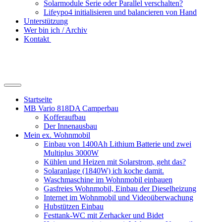
Solarmodule Serie oder Parallel verschalten?
Lifeypo4 initialisieren und balancieren von Hand
Unterstützung
Wer bin ich / Archiv
Kontakt
Suchfeld
ein-/ausblenden
Startseite
MB Vario 818DA Camperbau
Kofferaufbau
Der Innenausbau
Mein ex. Wohnmobil
Einbau von 1400Ah Lithium Batterie und zwei
Multiplus 3000W
Kühlen und Heizen mit Solarstrom, geht das?
Solaranlage (1840W) ich koche damit.
Waschmaschine im Wohnmobil einbauen
Gasfreies Wohnmobil, Einbau der Dieselheizung
Internet im Wohnmobil und Videoüberwachung
Hubstützen Einbau
Festtank-WC mit Zerhacker und Bidet