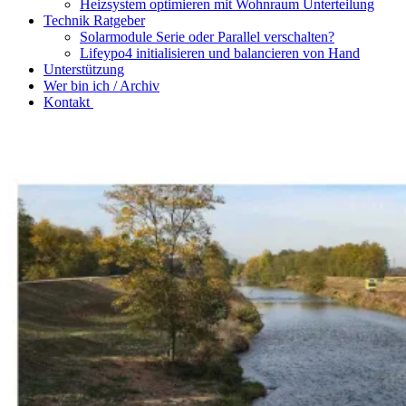
Heizsystem optimieren mit Wohnraum Unterteilung
Technik Ratgeber
Solarmodule Serie oder Parallel verschalten?
Lifeypo4 initialisieren und balancieren von Hand
Unterstützung
Wer bin ich / Archiv
Kontakt