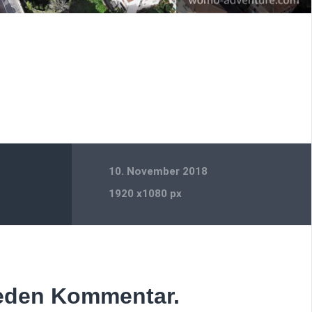
10. November 2018
1920
x
1080 px
jeden Kommentar.