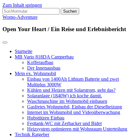
Zum Inhalt springen
Suchen
nach:
Womo-Adventure
Open Your Heart / Ein Reise und Erlebnisbericht
Startseite
MB Vario 818DA Camperbau
Kofferaufbau
Der Innenausbau
Mein ex. Wohnmobil
Einbau von 1400Ah Lithium Batterie und zwei
Multiplus 3000W
Kühlen und Heizen mit Solarstrom, geht das?
Solaranlage (1840W) ich koche damit.
Waschmaschine im Wohnmobil einbauen
Gasfreies Wohnmobil, Einbau der Dieselheizung
Internet im Wohnmobil und Videoüberwachung
Hubstützen Einbau
Festtank-WC mit Zerhacker und Bidet
Heizsystem optimieren mit Wohnraum Unterteilung
Technik Ratgeber