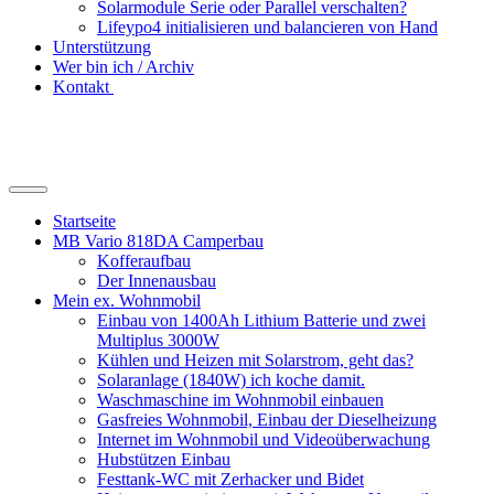
Solarmodule Serie oder Parallel verschalten?
Lifeypo4 initialisieren und balancieren von Hand
Unterstützung
Wer bin ich / Archiv
Kontakt
Suchfeld
ein-/ausblenden
Startseite
MB Vario 818DA Camperbau
Kofferaufbau
Der Innenausbau
Mein ex. Wohnmobil
Einbau von 1400Ah Lithium Batterie und zwei
Multiplus 3000W
Kühlen und Heizen mit Solarstrom, geht das?
Solaranlage (1840W) ich koche damit.
Waschmaschine im Wohnmobil einbauen
Gasfreies Wohnmobil, Einbau der Dieselheizung
Internet im Wohnmobil und Videoüberwachung
Hubstützen Einbau
Festtank-WC mit Zerhacker und Bidet