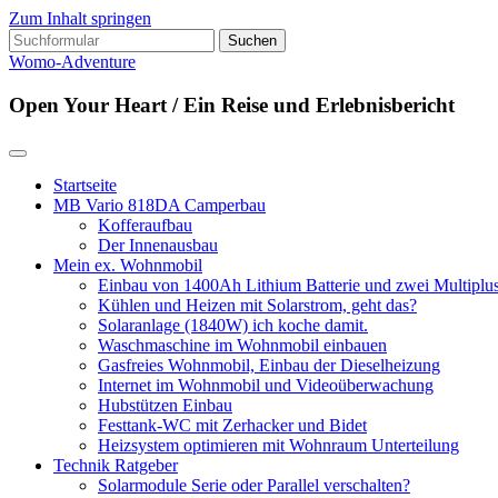
Zum Inhalt springen
Suchen
nach:
Womo-Adventure
Open Your Heart / Ein Reise und Erlebnisbericht
Startseite
MB Vario 818DA Camperbau
Kofferaufbau
Der Innenausbau
Mein ex. Wohnmobil
Einbau von 1400Ah Lithium Batterie und zwei Multipl
Kühlen und Heizen mit Solarstrom, geht das?
Solaranlage (1840W) ich koche damit.
Waschmaschine im Wohnmobil einbauen
Gasfreies Wohnmobil, Einbau der Dieselheizung
Internet im Wohnmobil und Videoüberwachung
Hubstützen Einbau
Festtank-WC mit Zerhacker und Bidet
Heizsystem optimieren mit Wohnraum Unterteilung
Technik Ratgeber
Solarmodule Serie oder Parallel verschalten?