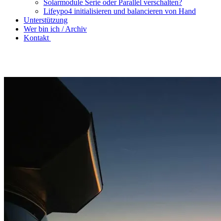
Solarmodule Serie oder Parallel verschalten?
Lifeypo4 initialisieren und balancieren von Hand
Unterstützung
Wer bin ich / Archiv
Kontakt