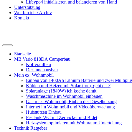
Lifeypo4 initialisieren und balancieren von Hand
Unterstützung
Wer bin ich / Archiv
Kontakt
Suchfeld
ein-/ausblenden
Startseite
MB Vario 818DA Camperbau
Kofferaufbau
Der Innenausbau
Mein ex. Wohnmobil
Einbau von 1400Ah Lithium Batterie und zwei Multipl
Kühlen und Heizen mit Solarstrom, geht das?
Solaranlage (1840W) ich koche damit.
Waschmaschine im Wohnmobil einbauen
Gasfreies Wohnmobil, Einbau der Dieselheizung
Internet im Wohnmobil und Videoüberwachung
Hubstützen Einbau
Festtank-WC mit Zerhacker und Bidet
Heizsystem optimieren mit Wohnraum Unterteilung
Technik Ratgeber