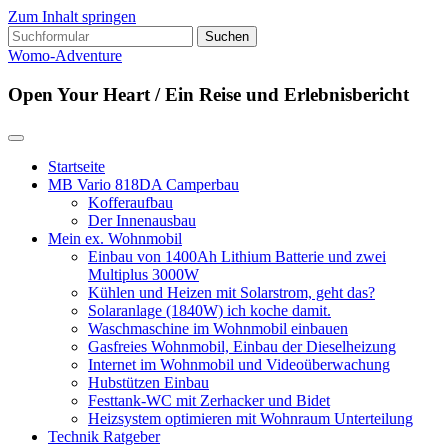
Zum Inhalt springen
Suchen
nach:
Womo-Adventure
Open Your Heart / Ein Reise und Erlebnisbericht
Startseite
MB Vario 818DA Camperbau
Kofferaufbau
Der Innenausbau
Mein ex. Wohnmobil
Einbau von 1400Ah Lithium Batterie und zwei
Multiplus 3000W
Kühlen und Heizen mit Solarstrom, geht das?
Solaranlage (1840W) ich koche damit.
Waschmaschine im Wohnmobil einbauen
Gasfreies Wohnmobil, Einbau der Dieselheizung
Internet im Wohnmobil und Videoüberwachung
Hubstützen Einbau
Festtank-WC mit Zerhacker und Bidet
Heizsystem optimieren mit Wohnraum Unterteilung
Technik Ratgeber