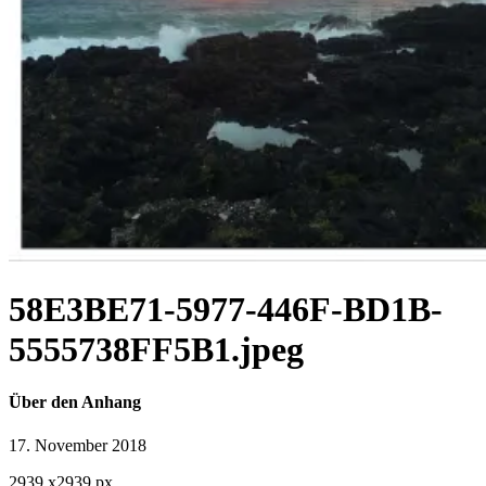
58E3BE71-5977-446F-BD1B-
5555738FF5B1.jpeg
Über den Anhang
17. November 2018
2939
x
2939 px