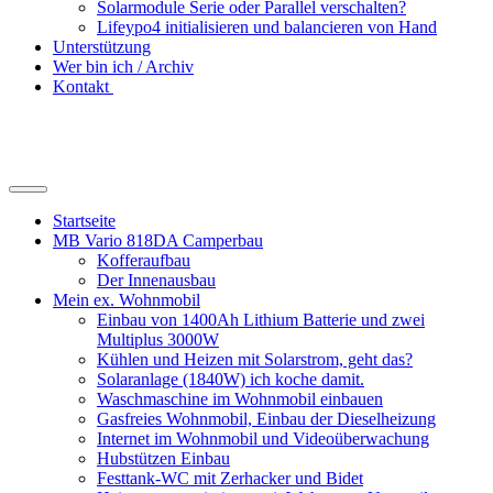
Solarmodule Serie oder Parallel verschalten?
Lifeypo4 initialisieren und balancieren von Hand
Unterstützung
Wer bin ich / Archiv
Kontakt
Suchfeld
ein-/ausblenden
Startseite
MB Vario 818DA Camperbau
Kofferaufbau
Der Innenausbau
Mein ex. Wohnmobil
Einbau von 1400Ah Lithium Batterie und zwei
Multiplus 3000W
Kühlen und Heizen mit Solarstrom, geht das?
Solaranlage (1840W) ich koche damit.
Waschmaschine im Wohnmobil einbauen
Gasfreies Wohnmobil, Einbau der Dieselheizung
Internet im Wohnmobil und Videoüberwachung
Hubstützen Einbau
Festtank-WC mit Zerhacker und Bidet