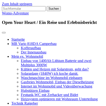
Zum Inhalt springen
Suchen
nach:
Womo-Adventure
Open Your Heart / Ein Reise und Erlebnisbericht
Startseite
MB Vario 818DA Camperbau
Kofferaufbau
Der Innenausbau
Mein ex. Wohnmobil
Einbau von 1400Ah Lithium Batterie und zwei
Multiplus 3000W
Kühlen und Heizen mit Solarstrom, geht das?
Solaranlage (1840W) ich koche damit.
Waschmaschine im Wohnmobil einbauen
Gasfreies Wohnmobil, Einbau der Dieselheizung
Internet im Wohnmobil und Videoüberwachung
Hubstützen Einbau
Festtank-WC mit Zerhacker und Bidet
Heizsystem optimieren mit Wohnraum Unterteilung
Technik Ratgeber