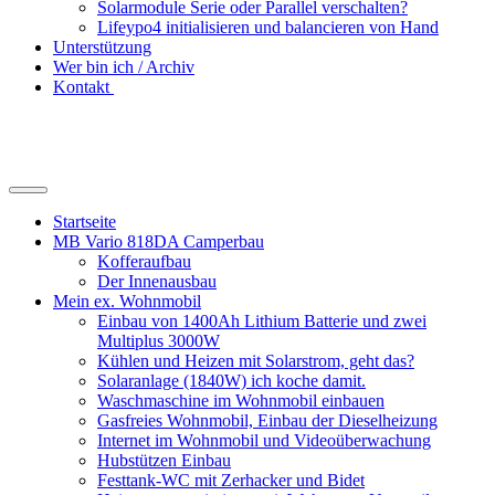
Solarmodule Serie oder Parallel verschalten?
Lifeypo4 initialisieren und balancieren von Hand
Unterstützung
Wer bin ich / Archiv
Kontakt
Suchfeld
ein-/ausblenden
Startseite
MB Vario 818DA Camperbau
Kofferaufbau
Der Innenausbau
Mein ex. Wohnmobil
Einbau von 1400Ah Lithium Batterie und zwei
Multiplus 3000W
Kühlen und Heizen mit Solarstrom, geht das?
Solaranlage (1840W) ich koche damit.
Waschmaschine im Wohnmobil einbauen
Gasfreies Wohnmobil, Einbau der Dieselheizung
Internet im Wohnmobil und Videoüberwachung
Hubstützen Einbau
Festtank-WC mit Zerhacker und Bidet