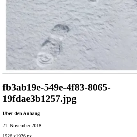
fb3ab19e-549e-4f83-8065-
19fdae3b1257.jpg
Über den Anhang
21. November 2018
1926
x
1926 px