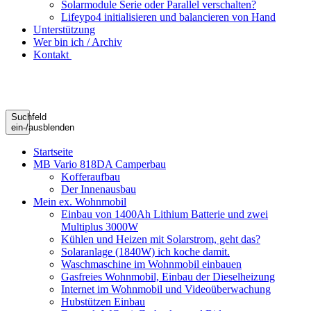
Solarmodule Serie oder Parallel verschalten?
Lifeypo4 initialisieren und balancieren von Hand
Unterstützung
Wer bin ich / Archiv
Kontakt
Suchfeld
ein-/ausblenden
Startseite
MB Vario 818DA Camperbau
Kofferaufbau
Der Innenausbau
Mein ex. Wohnmobil
Einbau von 1400Ah Lithium Batterie und zwei
Multiplus 3000W
Kühlen und Heizen mit Solarstrom, geht das?
Solaranlage (1840W) ich koche damit.
Waschmaschine im Wohnmobil einbauen
Gasfreies Wohnmobil, Einbau der Dieselheizung
Internet im Wohnmobil und Videoüberwachung
Hubstützen Einbau