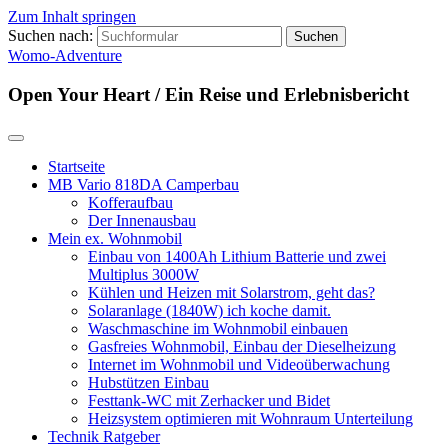
Zum Inhalt springen
Suchen nach:
Womo-Adventure
Open Your Heart / Ein Reise und Erlebnisbericht
Startseite
MB Vario 818DA Camperbau
Kofferaufbau
Der Innenausbau
Mein ex. Wohnmobil
Einbau von 1400Ah Lithium Batterie und zwei
Multiplus 3000W
Kühlen und Heizen mit Solarstrom, geht das?
Solaranlage (1840W) ich koche damit.
Waschmaschine im Wohnmobil einbauen
Gasfreies Wohnmobil, Einbau der Dieselheizung
Internet im Wohnmobil und Videoüberwachung
Hubstützen Einbau
Festtank-WC mit Zerhacker und Bidet
Heizsystem optimieren mit Wohnraum Unterteilung
Technik Ratgeber