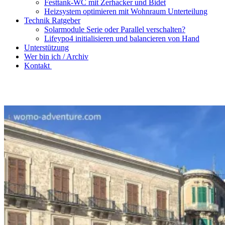
Festtank-WC mit Zerhacker und Bidet
Heizsystem optimieren mit Wohnraum Unterteilung
Technik Ratgeber
Solarmodule Serie oder Parallel verschalten?
Lifeypo4 initialisieren und balancieren von Hand
Unterstützung
Wer bin ich / Archiv
Kontakt