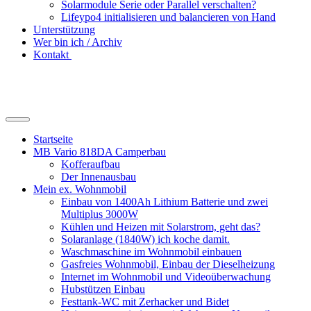
Solarmodule Serie oder Parallel verschalten?
Lifeypo4 initialisieren und balancieren von Hand
Unterstützung
Wer bin ich / Archiv
Kontakt
Suchfeld
ein-/ausblenden
Startseite
MB Vario 818DA Camperbau
Kofferaufbau
Der Innenausbau
Mein ex. Wohnmobil
Einbau von 1400Ah Lithium Batterie und zwei
Multiplus 3000W
Kühlen und Heizen mit Solarstrom, geht das?
Solaranlage (1840W) ich koche damit.
Waschmaschine im Wohnmobil einbauen
Gasfreies Wohnmobil, Einbau der Dieselheizung
Internet im Wohnmobil und Videoüberwachung
Hubstützen Einbau
Festtank-WC mit Zerhacker und Bidet