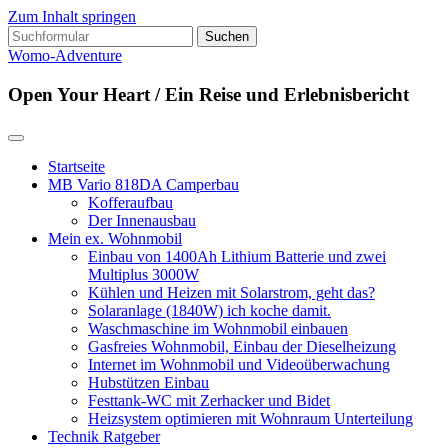
Zum Inhalt springen
Suchen
nach:
Womo-Adventure
Open Your Heart / Ein Reise und Erlebnisbericht
Startseite
MB Vario 818DA Camperbau
Kofferaufbau
Der Innenausbau
Mein ex. Wohnmobil
Einbau von 1400Ah Lithium Batterie und zwei
Multiplus 3000W
Kühlen und Heizen mit Solarstrom, geht das?
Solaranlage (1840W) ich koche damit.
Waschmaschine im Wohnmobil einbauen
Gasfreies Wohnmobil, Einbau der Dieselheizung
Internet im Wohnmobil und Videoüberwachung
Hubstützen Einbau
Festtank-WC mit Zerhacker und Bidet
Heizsystem optimieren mit Wohnraum Unterteilung
Technik Ratgeber