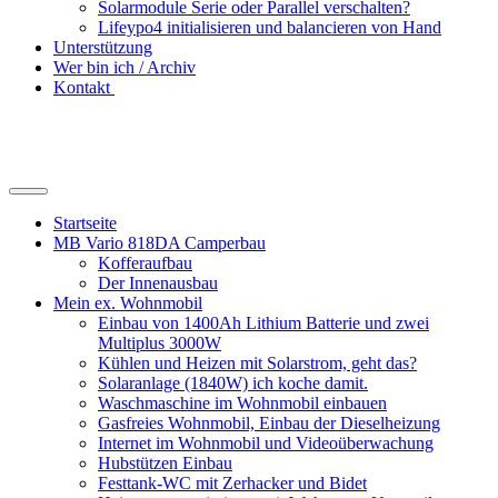
Solarmodule Serie oder Parallel verschalten?
Lifeypo4 initialisieren und balancieren von Hand
Unterstützung
Wer bin ich / Archiv
Kontakt
Suchfeld
ein-/ausblenden
Startseite
MB Vario 818DA Camperbau
Kofferaufbau
Der Innenausbau
Mein ex. Wohnmobil
Einbau von 1400Ah Lithium Batterie und zwei
Multiplus 3000W
Kühlen und Heizen mit Solarstrom, geht das?
Solaranlage (1840W) ich koche damit.
Waschmaschine im Wohnmobil einbauen
Gasfreies Wohnmobil, Einbau der Dieselheizung
Internet im Wohnmobil und Videoüberwachung
Hubstützen Einbau
Festtank-WC mit Zerhacker und Bidet