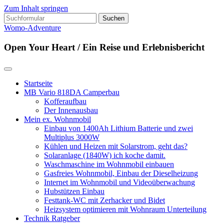
Zum Inhalt springen
Suchen
nach:
Womo-Adventure
Open Your Heart / Ein Reise und Erlebnisbericht
Startseite
MB Vario 818DA Camperbau
Kofferaufbau
Der Innenausbau
Mein ex. Wohnmobil
Einbau von 1400Ah Lithium Batterie und zwei
Multiplus 3000W
Kühlen und Heizen mit Solarstrom, geht das?
Solaranlage (1840W) ich koche damit.
Waschmaschine im Wohnmobil einbauen
Gasfreies Wohnmobil, Einbau der Dieselheizung
Internet im Wohnmobil und Videoüberwachung
Hubstützen Einbau
Festtank-WC mit Zerhacker und Bidet
Heizsystem optimieren mit Wohnraum Unterteilung
Technik Ratgeber