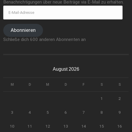
Benachrichtigungen über neue Beiträge via E-Mail zu erhalten.
Abonnieren
Schließe dich 600 anderen Abonnenten an
August 2026
M
D
M
D
F
S
S
1
2
3
4
5
6
7
8
9
10
11
12
13
14
15
16