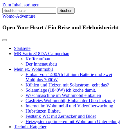
Zum Inhalt springen
Suchen
nach:
Womo-Adventure
Open Your Heart / Ein Reise und Erlebnisbericht
Startseite
MB Vario 818DA Camperbau
Kofferaufbau
Der Innenausbau
Mein ex. Wohnmobil
Einbau von 1400Ah Lithium Batterie und zwei
Multiplus 3000W
Kühlen und Heizen mit Solarstrom, geht das?
Solaranlage (1840W) ich koche damit.
Waschmaschine im Wohnmobil einbauen
Gasfreies Wohnmobil, Einbau der Dieselheizung
Internet im Wohnmobil und Videoüberwachung
Hubstützen Einbau
Festtank-WC mit Zerhacker und Bidet
Heizsystem optimieren mit Wohnraum Unterteilung
Technik Ratgeber