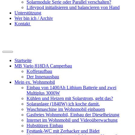
Solarmodule Serie oder Parallel verschalten?
Lifeypo4 initialisieren und balancieren von Hand
Unterstützung
Wer bin ich / Archiv
Kontakt
Suchfeld
ein-/ausblenden
Startseite
MB Vario 818DA Camperbau
Kofferaufbau
Der Innenausbau
Mein ex. Wohnmobil
Einbau von 1400Ah Lithium Batterie und zwei
Multiplus 3000W
Kühlen und Heizen mit Solarstrom, geht das?
Solaranlage (1840W) ich koche damit.
Waschmaschine im Wohnmobil einbauen
Gasfreies Wohnmobil, Einbau der Dieselheizung
Internet im Wohnmobil und Videoüberwachung
Hubstützen Einbau
Festtank-WC mit Zerhacker und Bidet