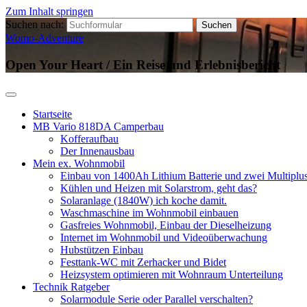
Zum Inhalt springen
Suchen nach:
Womo-Adventure
Open Your Heart / Ein Reise und Erlebnisbericht
Startseite
MB Vario 818DA Camperbau
Kofferaufbau
Der Innenausbau
Mein ex. Wohnmobil
Einbau von 1400Ah Lithium Batterie und zwei Multipl
Kühlen und Heizen mit Solarstrom, geht das?
Solaranlage (1840W) ich koche damit.
Waschmaschine im Wohnmobil einbauen
Gasfreies Wohnmobil, Einbau der Dieselheizung
Internet im Wohnmobil und Videoüberwachung
Hubstützen Einbau
Festtank-WC mit Zerhacker und Bidet
Heizsystem optimieren mit Wohnraum Unterteilung
Technik Ratgeber
Solarmodule Serie oder Parallel verschalten?