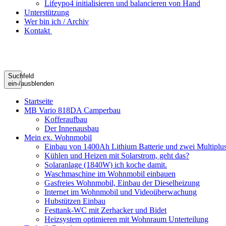
Lifeypo4 initialisieren und balancieren von Hand
Unterstützung
Wer bin ich / Archiv
Kontakt
Suchfeld
ein-/ausblenden
Startseite
MB Vario 818DA Camperbau
Kofferaufbau
Der Innenausbau
Mein ex. Wohnmobil
Einbau von 1400Ah Lithium Batterie und zwei Multipl
Kühlen und Heizen mit Solarstrom, geht das?
Solaranlage (1840W) ich koche damit.
Waschmaschine im Wohnmobil einbauen
Gasfreies Wohnmobil, Einbau der Dieselheizung
Internet im Wohnmobil und Videoüberwachung
Hubstützen Einbau
Festtank-WC mit Zerhacker und Bidet
Heizsystem optimieren mit Wohnraum Unterteilung