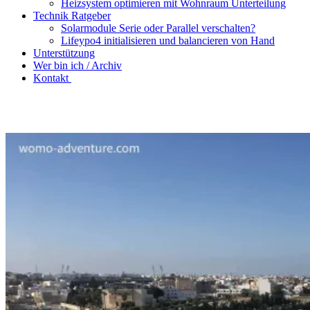
Heizsystem optimieren mit Wohnraum Unterteilung
Technik Ratgeber
Solarmodule Serie oder Parallel verschalten?
Lifeypo4 initialisieren und balancieren von Hand
Unterstützung
Wer bin ich / Archiv
Kontakt