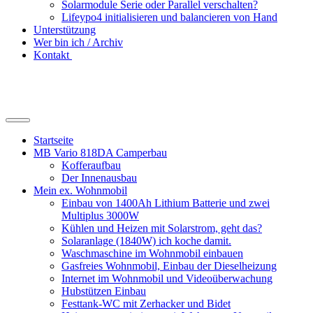
Solarmodule Serie oder Parallel verschalten?
Lifeypo4 initialisieren und balancieren von Hand
Unterstützung
Wer bin ich / Archiv
Kontakt
Suchfeld
ein-/ausblenden
Startseite
MB Vario 818DA Camperbau
Kofferaufbau
Der Innenausbau
Mein ex. Wohnmobil
Einbau von 1400Ah Lithium Batterie und zwei
Multiplus 3000W
Kühlen und Heizen mit Solarstrom, geht das?
Solaranlage (1840W) ich koche damit.
Waschmaschine im Wohnmobil einbauen
Gasfreies Wohnmobil, Einbau der Dieselheizung
Internet im Wohnmobil und Videoüberwachung
Hubstützen Einbau
Festtank-WC mit Zerhacker und Bidet