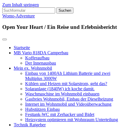
Zum Inhalt springen
Suchen
nach:
Womo-Adventure
Open Your Heart / Ein Reise und Erlebnisbericht
Startseite
MB Vario 818DA Camperbau
Kofferaufbau
Der Innenausbau
Mein ex. Wohnmobil
Einbau von 1400Ah Lithium Batterie und zwei
Multiplus 3000W
Kühlen und Heizen mit Solarstrom, geht das?
Solaranlage (1840W) ich koche damit.
Waschmaschine im Wohnmobil einbauen
Gasfreies Wohnmobil, Einbau der Dieselheizung
Internet im Wohnmobil und Videoüberwachung
Hubstützen Einbau
Festtank-WC mit Zerhacker und Bidet
Heizsystem optimieren mit Wohnraum Unterteilung
Technik Ratgeber