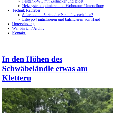
Festtank-WC mit Zerhacker und Bidet
Heizsystem optimieren mit Wohnraum Unterteilung
Technik Ratgeber
Solarmodule Serie oder Parallel verschalten?
Lifeypo4 initialisieren und balancieren von Hand
Unterstützung
Wer bin ich / Archiv
Kontakt
In den Höhen des
Schwäbeländle etwas am
Klettern