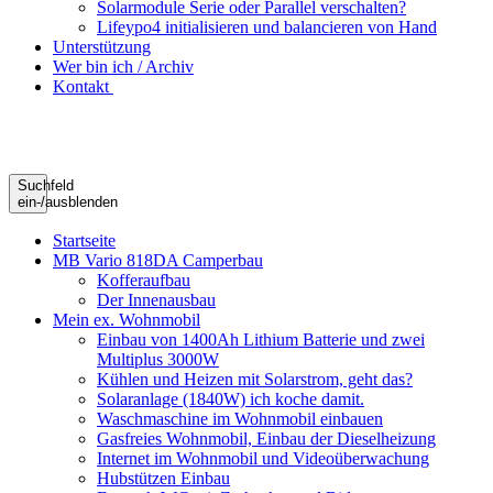
Solarmodule Serie oder Parallel verschalten?
Lifeypo4 initialisieren und balancieren von Hand
Unterstützung
Wer bin ich / Archiv
Kontakt
Suchfeld
ein-/ausblenden
Startseite
MB Vario 818DA Camperbau
Kofferaufbau
Der Innenausbau
Mein ex. Wohnmobil
Einbau von 1400Ah Lithium Batterie und zwei
Multiplus 3000W
Kühlen und Heizen mit Solarstrom, geht das?
Solaranlage (1840W) ich koche damit.
Waschmaschine im Wohnmobil einbauen
Gasfreies Wohnmobil, Einbau der Dieselheizung
Internet im Wohnmobil und Videoüberwachung
Hubstützen Einbau