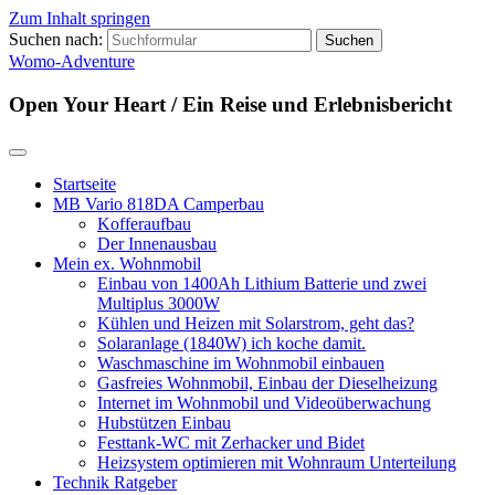
Zum Inhalt springen
Suchen nach:
Womo-Adventure
Open Your Heart / Ein Reise und Erlebnisbericht
Startseite
MB Vario 818DA Camperbau
Kofferaufbau
Der Innenausbau
Mein ex. Wohnmobil
Einbau von 1400Ah Lithium Batterie und zwei
Multiplus 3000W
Kühlen und Heizen mit Solarstrom, geht das?
Solaranlage (1840W) ich koche damit.
Waschmaschine im Wohnmobil einbauen
Gasfreies Wohnmobil, Einbau der Dieselheizung
Internet im Wohnmobil und Videoüberwachung
Hubstützen Einbau
Festtank-WC mit Zerhacker und Bidet
Heizsystem optimieren mit Wohnraum Unterteilung
Technik Ratgeber