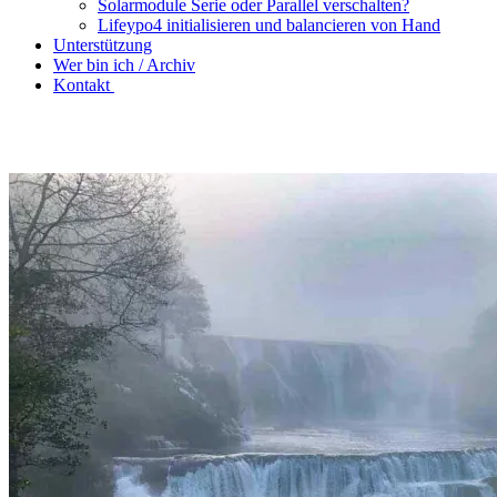
Solarmodule Serie oder Parallel verschalten?
Lifeypo4 initialisieren und balancieren von Hand
Unterstützung
Wer bin ich / Archiv
Kontakt