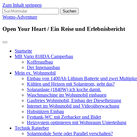
Zum Inhalt springen
Suchen
nach:
Womo-Adventure
Open Your Heart / Ein Reise und Erlebnisbericht
Startseite
MB Vario 818DA Camperbau
Kofferaufbau
Der Innenausbau
Mein ex. Wohnmobil
Einbau von 1400Ah Lithium Batterie und zwei Multipl
Kühlen und Heizen mit Solarstrom, geht das?
Solaranlage (1840W) ich koche damit.
Waschmaschine im Wohnmobil einbauen
Gasfreies Wohnmobil, Einbau der Dieselheizung
Internet im Wohnmobil und Videoüberwachung
Hubstützen Einbau
Festtank-WC mit Zerhacker und Bidet
Heizsystem optimieren mit Wohnraum Unterteilung
Technik Ratgeber
Solarmodule Serie oder Parallel verschalten?