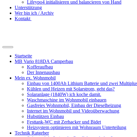
Lifeypo4 initialisieren und balancieren von Hand
Unterstützung
Wer bin ich / Archiv
Kontakt
Suchfeld
ein-/ausblenden
Startseite
MB Vario 818DA Camperbau
Kofferaufbau
Der Innenausbau
Mein ex. Wohnmobil
Einbau von 1400Ah Lithium Batterie und zwei Multipl
Kühlen und Heizen mit Solarstrom, geht das?
Solaranlage (1840W) ich koche damit.
Waschmaschine im Wohnmobil einbauen
Gasfreies Wohnmobil, Einbau der Dieselheizung
Internet im Wohnmobil und Videoüberwachung
Hubstützen Einbau
Festtank-WC mit Zerhacker und Bidet
Heizsystem optimieren mit Wohnraum Unterteilung
Technik Ratgeber