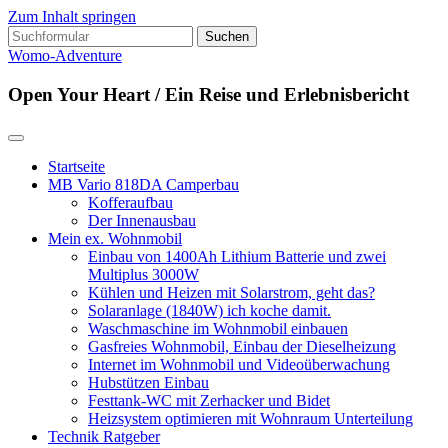
Zum Inhalt springen
Suchen
nach:
Womo-Adventure
Open Your Heart / Ein Reise und Erlebnisbericht
Startseite
MB Vario 818DA Camperbau
Kofferaufbau
Der Innenausbau
Mein ex. Wohnmobil
Einbau von 1400Ah Lithium Batterie und zwei
Multiplus 3000W
Kühlen und Heizen mit Solarstrom, geht das?
Solaranlage (1840W) ich koche damit.
Waschmaschine im Wohnmobil einbauen
Gasfreies Wohnmobil, Einbau der Dieselheizung
Internet im Wohnmobil und Videoüberwachung
Hubstützen Einbau
Festtank-WC mit Zerhacker und Bidet
Heizsystem optimieren mit Wohnraum Unterteilung
Technik Ratgeber