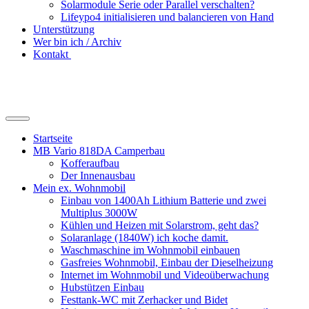
Solarmodule Serie oder Parallel verschalten?
Lifeypo4 initialisieren und balancieren von Hand
Unterstützung
Wer bin ich / Archiv
Kontakt
Suchfeld
ein-/ausblenden
Startseite
MB Vario 818DA Camperbau
Kofferaufbau
Der Innenausbau
Mein ex. Wohnmobil
Einbau von 1400Ah Lithium Batterie und zwei
Multiplus 3000W
Kühlen und Heizen mit Solarstrom, geht das?
Solaranlage (1840W) ich koche damit.
Waschmaschine im Wohnmobil einbauen
Gasfreies Wohnmobil, Einbau der Dieselheizung
Internet im Wohnmobil und Videoüberwachung
Hubstützen Einbau
Festtank-WC mit Zerhacker und Bidet