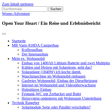
Zum Inhalt springen
Suchen
nach:
Womo-Adventure
Open Your Heart / Ein Reise und Erlebnisbericht
Startseite
MB Vario 818DA Camperbau
Kofferaufbau
Der Innenausbau
Mein ex. Wohnmobil
Einbau von 1400Ah Lithium Batterie und zwei Multipl
Kühlen und Heizen mit Solarstrom, geht das?
Solaranlage (1840W) ich koche damit.
Waschmaschine im Wohnmobil einbauen
Gasfreies Wohnmobil, Einbau der Dieselheizung
Internet im Wohnmobil und Videoüberwachung
Hubstützen Einbau
Festtank-WC mit Zerhacker und Bidet
Heizsystem optimieren mit Wohnraum Unterteilung
Technik Ratgeber
Solarmodule Serie oder Parallel verschalten?