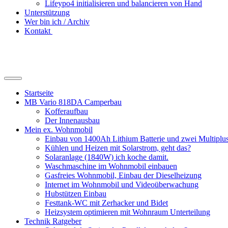
Lifeypo4 initialisieren und balancieren von Hand
Unterstützung
Wer bin ich / Archiv
Kontakt
Suchfeld
ein-/ausblenden
Startseite
MB Vario 818DA Camperbau
Kofferaufbau
Der Innenausbau
Mein ex. Wohnmobil
Einbau von 1400Ah Lithium Batterie und zwei Multipl
Kühlen und Heizen mit Solarstrom, geht das?
Solaranlage (1840W) ich koche damit.
Waschmaschine im Wohnmobil einbauen
Gasfreies Wohnmobil, Einbau der Dieselheizung
Internet im Wohnmobil und Videoüberwachung
Hubstützen Einbau
Festtank-WC mit Zerhacker und Bidet
Heizsystem optimieren mit Wohnraum Unterteilung
Technik Ratgeber