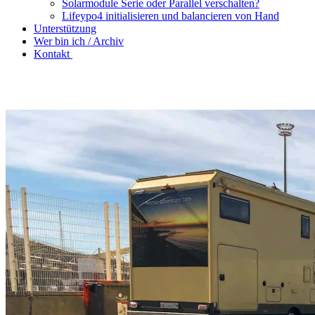
Solarmodule Serie oder Parallel verschalten?
Lifeypo4 initialisieren und balancieren von Hand
Unterstützung
Wer bin ich / Archiv
Kontakt