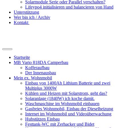
Solarmodule Serie oder Parallel verschalten?
Lifeypo4 initialisieren und balancieren von Hand
Unterstützung
Wer bin ich / Archiv
Kontakt
Suchfeld
ein-/ausblenden
Startseite
MB Vario 818DA Camperbau
Kofferaufbau
Der Innenausbau
Mein ex. Wohnmobil
Einbau von 1400Ah Lithium Batterie und zwei
Multiplus 3000W
Kühlen und Heizen mit Solarstrom, geht das?
Solaranlage (1840W) ich koche damit.
Waschmaschine im Wohnmobil einbauen
Gasfreies Wohnmobil, Einbau der Dieselheizung
Internet im Wohnmobil und Videoüberwachung
Hubstützen Einbau
Festtank-WC mit Zerhacker und Bidet