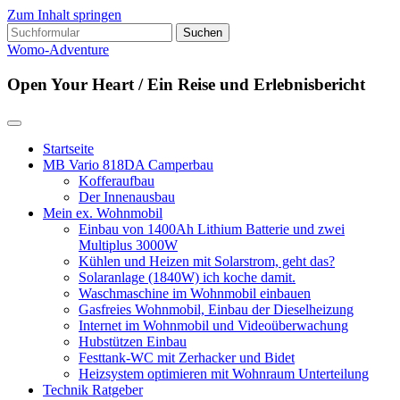
Zum Inhalt springen
Suchen
nach:
Womo-Adventure
Open Your Heart / Ein Reise und Erlebnisbericht
Startseite
MB Vario 818DA Camperbau
Kofferaufbau
Der Innenausbau
Mein ex. Wohnmobil
Einbau von 1400Ah Lithium Batterie und zwei
Multiplus 3000W
Kühlen und Heizen mit Solarstrom, geht das?
Solaranlage (1840W) ich koche damit.
Waschmaschine im Wohnmobil einbauen
Gasfreies Wohnmobil, Einbau der Dieselheizung
Internet im Wohnmobil und Videoüberwachung
Hubstützen Einbau
Festtank-WC mit Zerhacker und Bidet
Heizsystem optimieren mit Wohnraum Unterteilung
Technik Ratgeber