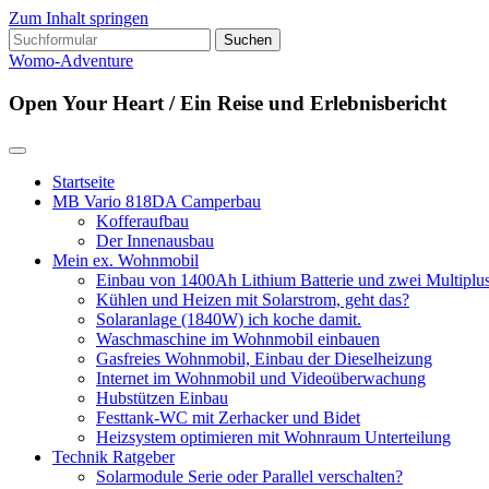
Zum Inhalt springen
Suchen
nach:
Womo-Adventure
Open Your Heart / Ein Reise und Erlebnisbericht
Startseite
MB Vario 818DA Camperbau
Kofferaufbau
Der Innenausbau
Mein ex. Wohnmobil
Einbau von 1400Ah Lithium Batterie und zwei Multipl
Kühlen und Heizen mit Solarstrom, geht das?
Solaranlage (1840W) ich koche damit.
Waschmaschine im Wohnmobil einbauen
Gasfreies Wohnmobil, Einbau der Dieselheizung
Internet im Wohnmobil und Videoüberwachung
Hubstützen Einbau
Festtank-WC mit Zerhacker und Bidet
Heizsystem optimieren mit Wohnraum Unterteilung
Technik Ratgeber
Solarmodule Serie oder Parallel verschalten?