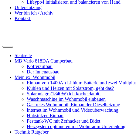
Lifeypo4 initialisieren und balancieren von Hand
Unterstützung
Wer bin ich / Archiv
Kontakt
Suchfeld
ein-/ausblenden
Startseite
MB Vario 818DA Camperbau
Kofferaufbau
Der Innenausbau
Mein ex. Wohnmobil
Einbau von 1400Ah Lithium Batterie und zwei Multipl
Kühlen und Heizen mit Solarstrom, geht das?
Solaranlage (1840W) ich koche damit.
Waschmaschine im Wohnmobil einbauen
Gasfreies Wohnmobil, Einbau der Dieselheizung
Internet im Wohnmobil und Videoüberwachung
Hubstützen Einbau
Festtank-WC mit Zerhacker und Bidet
Heizsystem optimieren mit Wohnraum Unterteilung
Technik Ratgeber