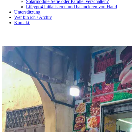
Solarmodule Serie oder Parallel verschalten?
Lifeypo4 initialisieren und balancieren von Hand
Unterstützung
Wer bin ich / Archiv
Kontakt