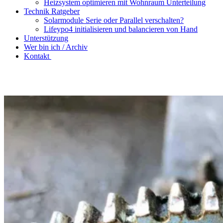
Heizsystem optimieren mit Wohnraum Unterteilung
Technik Ratgeber
Solarmodule Serie oder Parallel verschalten?
Lifeypo4 initialisieren und balancieren von Hand
Unterstützung
Wer bin ich / Archiv
Kontakt