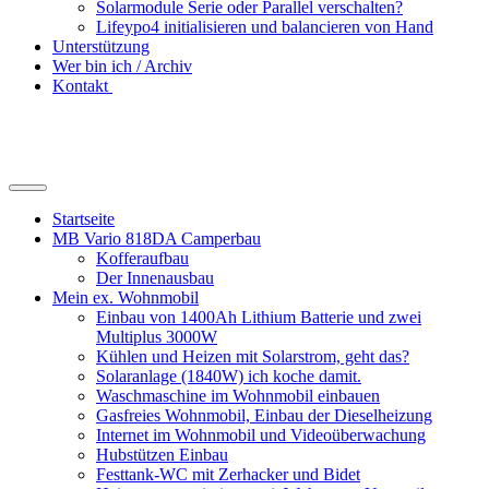
Solarmodule Serie oder Parallel verschalten?
Lifeypo4 initialisieren und balancieren von Hand
Unterstützung
Wer bin ich / Archiv
Kontakt
Suchfeld
ein-/ausblenden
Startseite
MB Vario 818DA Camperbau
Kofferaufbau
Der Innenausbau
Mein ex. Wohnmobil
Einbau von 1400Ah Lithium Batterie und zwei
Multiplus 3000W
Kühlen und Heizen mit Solarstrom, geht das?
Solaranlage (1840W) ich koche damit.
Waschmaschine im Wohnmobil einbauen
Gasfreies Wohnmobil, Einbau der Dieselheizung
Internet im Wohnmobil und Videoüberwachung
Hubstützen Einbau
Festtank-WC mit Zerhacker und Bidet