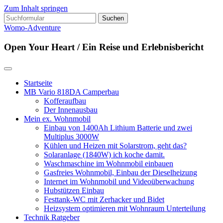
Zum Inhalt springen
Suchen
nach:
Womo-Adventure
Open Your Heart / Ein Reise und Erlebnisbericht
Startseite
MB Vario 818DA Camperbau
Kofferaufbau
Der Innenausbau
Mein ex. Wohnmobil
Einbau von 1400Ah Lithium Batterie und zwei
Multiplus 3000W
Kühlen und Heizen mit Solarstrom, geht das?
Solaranlage (1840W) ich koche damit.
Waschmaschine im Wohnmobil einbauen
Gasfreies Wohnmobil, Einbau der Dieselheizung
Internet im Wohnmobil und Videoüberwachung
Hubstützen Einbau
Festtank-WC mit Zerhacker und Bidet
Heizsystem optimieren mit Wohnraum Unterteilung
Technik Ratgeber