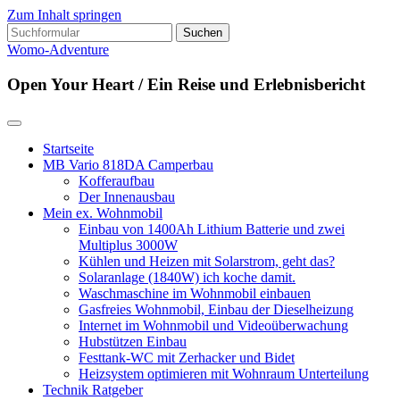
Zum Inhalt springen
Suchen
nach:
Womo-Adventure
Open Your Heart / Ein Reise und Erlebnisbericht
Startseite
MB Vario 818DA Camperbau
Kofferaufbau
Der Innenausbau
Mein ex. Wohnmobil
Einbau von 1400Ah Lithium Batterie und zwei
Multiplus 3000W
Kühlen und Heizen mit Solarstrom, geht das?
Solaranlage (1840W) ich koche damit.
Waschmaschine im Wohnmobil einbauen
Gasfreies Wohnmobil, Einbau der Dieselheizung
Internet im Wohnmobil und Videoüberwachung
Hubstützen Einbau
Festtank-WC mit Zerhacker und Bidet
Heizsystem optimieren mit Wohnraum Unterteilung
Technik Ratgeber