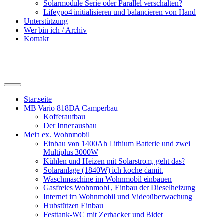
Solarmodule Serie oder Parallel verschalten?
Lifeypo4 initialisieren und balancieren von Hand
Unterstützung
Wer bin ich / Archiv
Kontakt
Suchfeld
ein-/ausblenden
Startseite
MB Vario 818DA Camperbau
Kofferaufbau
Der Innenausbau
Mein ex. Wohnmobil
Einbau von 1400Ah Lithium Batterie und zwei
Multiplus 3000W
Kühlen und Heizen mit Solarstrom, geht das?
Solaranlage (1840W) ich koche damit.
Waschmaschine im Wohnmobil einbauen
Gasfreies Wohnmobil, Einbau der Dieselheizung
Internet im Wohnmobil und Videoüberwachung
Hubstützen Einbau
Festtank-WC mit Zerhacker und Bidet