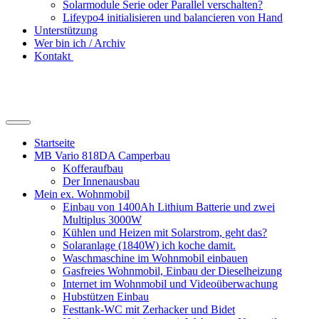
Solarmodule Serie oder Parallel verschalten?
Lifeypo4 initialisieren und balancieren von Hand
Unterstützung
Wer bin ich / Archiv
Kontakt
Suchfeld
ein-/ausblenden
Startseite
MB Vario 818DA Camperbau
Kofferaufbau
Der Innenausbau
Mein ex. Wohnmobil
Einbau von 1400Ah Lithium Batterie und zwei
Multiplus 3000W
Kühlen und Heizen mit Solarstrom, geht das?
Solaranlage (1840W) ich koche damit.
Waschmaschine im Wohnmobil einbauen
Gasfreies Wohnmobil, Einbau der Dieselheizung
Internet im Wohnmobil und Videoüberwachung
Hubstützen Einbau
Festtank-WC mit Zerhacker und Bidet