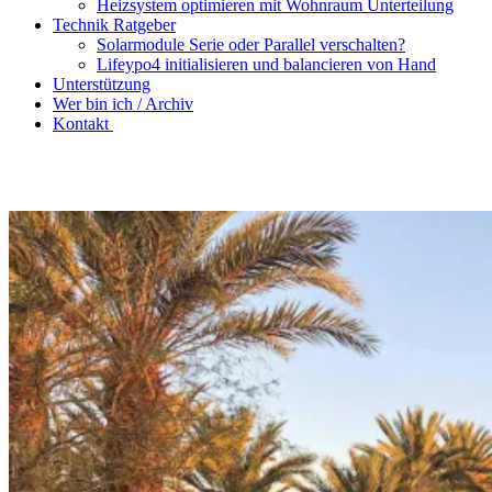
Heizsystem optimieren mit Wohnraum Unterteilung
Technik Ratgeber
Solarmodule Serie oder Parallel verschalten?
Lifeypo4 initialisieren und balancieren von Hand
Unterstützung
Wer bin ich / Archiv
Kontakt