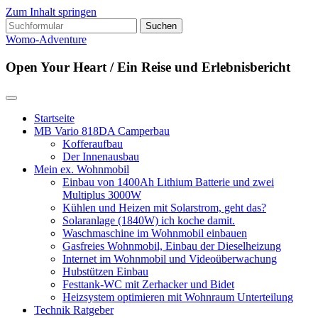
Zum Inhalt springen
Suchen
nach:
Womo-Adventure
Open Your Heart / Ein Reise und Erlebnisbericht
Startseite
MB Vario 818DA Camperbau
Kofferaufbau
Der Innenausbau
Mein ex. Wohnmobil
Einbau von 1400Ah Lithium Batterie und zwei
Multiplus 3000W
Kühlen und Heizen mit Solarstrom, geht das?
Solaranlage (1840W) ich koche damit.
Waschmaschine im Wohnmobil einbauen
Gasfreies Wohnmobil, Einbau der Dieselheizung
Internet im Wohnmobil und Videoüberwachung
Hubstützen Einbau
Festtank-WC mit Zerhacker und Bidet
Heizsystem optimieren mit Wohnraum Unterteilung
Technik Ratgeber