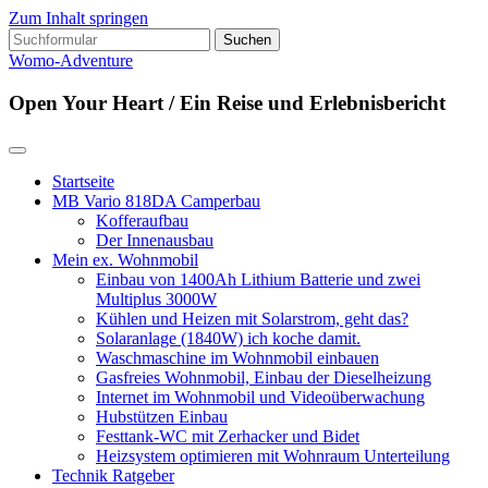
Zum Inhalt springen
Suchen
nach:
Womo-Adventure
Open Your Heart / Ein Reise und Erlebnisbericht
Startseite
MB Vario 818DA Camperbau
Kofferaufbau
Der Innenausbau
Mein ex. Wohnmobil
Einbau von 1400Ah Lithium Batterie und zwei
Multiplus 3000W
Kühlen und Heizen mit Solarstrom, geht das?
Solaranlage (1840W) ich koche damit.
Waschmaschine im Wohnmobil einbauen
Gasfreies Wohnmobil, Einbau der Dieselheizung
Internet im Wohnmobil und Videoüberwachung
Hubstützen Einbau
Festtank-WC mit Zerhacker und Bidet
Heizsystem optimieren mit Wohnraum Unterteilung
Technik Ratgeber