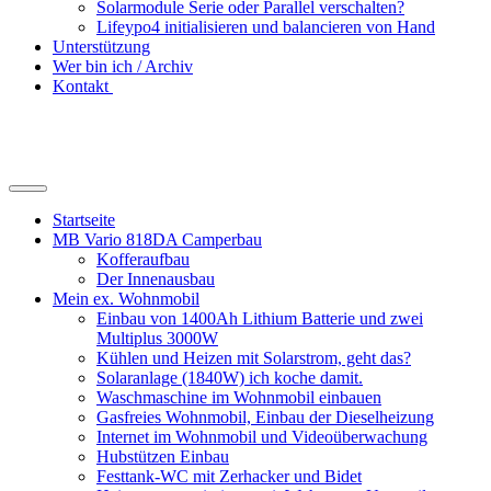
Solarmodule Serie oder Parallel verschalten?
Lifeypo4 initialisieren und balancieren von Hand
Unterstützung
Wer bin ich / Archiv
Kontakt
Suchfeld
ein-/ausblenden
Startseite
MB Vario 818DA Camperbau
Kofferaufbau
Der Innenausbau
Mein ex. Wohnmobil
Einbau von 1400Ah Lithium Batterie und zwei
Multiplus 3000W
Kühlen und Heizen mit Solarstrom, geht das?
Solaranlage (1840W) ich koche damit.
Waschmaschine im Wohnmobil einbauen
Gasfreies Wohnmobil, Einbau der Dieselheizung
Internet im Wohnmobil und Videoüberwachung
Hubstützen Einbau
Festtank-WC mit Zerhacker und Bidet