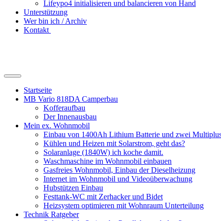
Lifeypo4 initialisieren und balancieren von Hand
Unterstützung
Wer bin ich / Archiv
Kontakt
Suchfeld
ein-/ausblenden
Startseite
MB Vario 818DA Camperbau
Kofferaufbau
Der Innenausbau
Mein ex. Wohnmobil
Einbau von 1400Ah Lithium Batterie und zwei Multipl
Kühlen und Heizen mit Solarstrom, geht das?
Solaranlage (1840W) ich koche damit.
Waschmaschine im Wohnmobil einbauen
Gasfreies Wohnmobil, Einbau der Dieselheizung
Internet im Wohnmobil und Videoüberwachung
Hubstützen Einbau
Festtank-WC mit Zerhacker und Bidet
Heizsystem optimieren mit Wohnraum Unterteilung
Technik Ratgeber