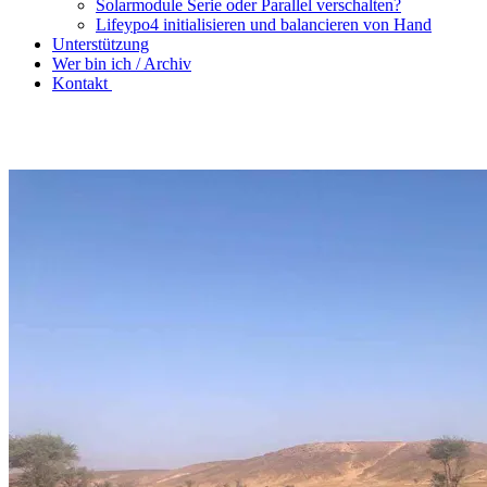
Solarmodule Serie oder Parallel verschalten?
Lifeypo4 initialisieren und balancieren von Hand
Unterstützung
Wer bin ich / Archiv
Kontakt