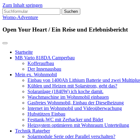
Zum Inhalt springen
Suchen
nach:
Womo-Adventure
Open Your Heart / Ein Reise und Erlebnisbericht
Startseite
MB Vario 818DA Camperbau
Kofferaufbau
Der Innenausbau
Mein ex. Wohnmobil
Einbau von 1400Ah Lithium Batterie und zwei Multipl
Kühlen und Heizen mit Solarstrom, geht das?
Solaranlage (1840W) ich koche damit.
Waschmaschine im Wohnmobil einbauen
Gasfreies Wohnmobil, Einbau der Dieselheizung
Internet im Wohnmobil und Videoüberwachung
Hubstützen Einbau
Festtank-WC mit Zerhacker und Bidet
Heizsystem optimieren mit Wohnraum Unterteilung
Technik Ratgeber
Solarmodule Serie oder Parallel verschalten?