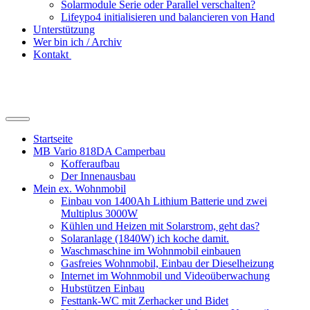
Solarmodule Serie oder Parallel verschalten?
Lifeypo4 initialisieren und balancieren von Hand
Unterstützung
Wer bin ich / Archiv
Kontakt
Suchfeld
ein-/ausblenden
Startseite
MB Vario 818DA Camperbau
Kofferaufbau
Der Innenausbau
Mein ex. Wohnmobil
Einbau von 1400Ah Lithium Batterie und zwei
Multiplus 3000W
Kühlen und Heizen mit Solarstrom, geht das?
Solaranlage (1840W) ich koche damit.
Waschmaschine im Wohnmobil einbauen
Gasfreies Wohnmobil, Einbau der Dieselheizung
Internet im Wohnmobil und Videoüberwachung
Hubstützen Einbau
Festtank-WC mit Zerhacker und Bidet