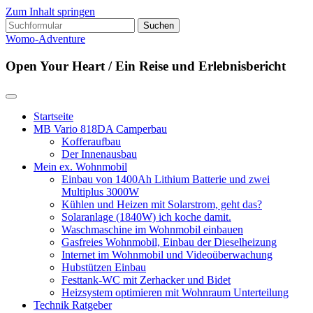
Zum Inhalt springen
Suchen
nach:
Womo-Adventure
Open Your Heart / Ein Reise und Erlebnisbericht
Startseite
MB Vario 818DA Camperbau
Kofferaufbau
Der Innenausbau
Mein ex. Wohnmobil
Einbau von 1400Ah Lithium Batterie und zwei
Multiplus 3000W
Kühlen und Heizen mit Solarstrom, geht das?
Solaranlage (1840W) ich koche damit.
Waschmaschine im Wohnmobil einbauen
Gasfreies Wohnmobil, Einbau der Dieselheizung
Internet im Wohnmobil und Videoüberwachung
Hubstützen Einbau
Festtank-WC mit Zerhacker und Bidet
Heizsystem optimieren mit Wohnraum Unterteilung
Technik Ratgeber