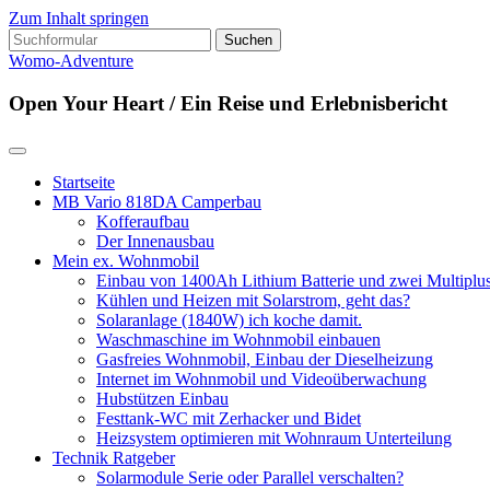
Zum Inhalt springen
Suchen
nach:
Womo-Adventure
Open Your Heart / Ein Reise und Erlebnisbericht
Startseite
MB Vario 818DA Camperbau
Kofferaufbau
Der Innenausbau
Mein ex. Wohnmobil
Einbau von 1400Ah Lithium Batterie und zwei Multipl
Kühlen und Heizen mit Solarstrom, geht das?
Solaranlage (1840W) ich koche damit.
Waschmaschine im Wohnmobil einbauen
Gasfreies Wohnmobil, Einbau der Dieselheizung
Internet im Wohnmobil und Videoüberwachung
Hubstützen Einbau
Festtank-WC mit Zerhacker und Bidet
Heizsystem optimieren mit Wohnraum Unterteilung
Technik Ratgeber
Solarmodule Serie oder Parallel verschalten?