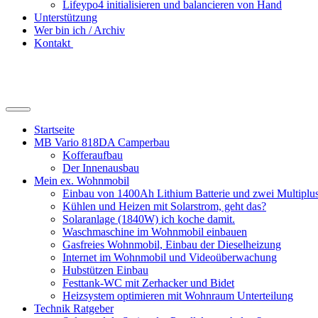
Lifeypo4 initialisieren und balancieren von Hand
Unterstützung
Wer bin ich / Archiv
Kontakt
Suchfeld
ein-/ausblenden
Startseite
MB Vario 818DA Camperbau
Kofferaufbau
Der Innenausbau
Mein ex. Wohnmobil
Einbau von 1400Ah Lithium Batterie und zwei Multipl
Kühlen und Heizen mit Solarstrom, geht das?
Solaranlage (1840W) ich koche damit.
Waschmaschine im Wohnmobil einbauen
Gasfreies Wohnmobil, Einbau der Dieselheizung
Internet im Wohnmobil und Videoüberwachung
Hubstützen Einbau
Festtank-WC mit Zerhacker und Bidet
Heizsystem optimieren mit Wohnraum Unterteilung
Technik Ratgeber