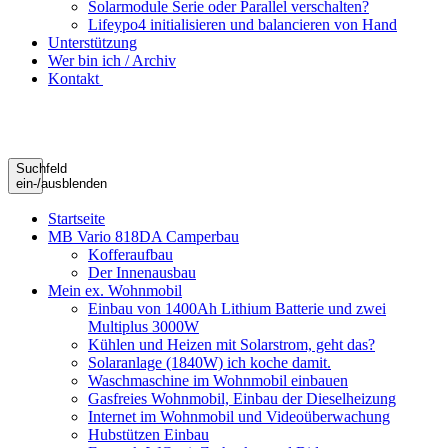
Solarmodule Serie oder Parallel verschalten?
Lifeypo4 initialisieren und balancieren von Hand
Unterstützung
Wer bin ich / Archiv
Kontakt
Suchfeld
ein-/ausblenden
Startseite
MB Vario 818DA Camperbau
Kofferaufbau
Der Innenausbau
Mein ex. Wohnmobil
Einbau von 1400Ah Lithium Batterie und zwei
Multiplus 3000W
Kühlen und Heizen mit Solarstrom, geht das?
Solaranlage (1840W) ich koche damit.
Waschmaschine im Wohnmobil einbauen
Gasfreies Wohnmobil, Einbau der Dieselheizung
Internet im Wohnmobil und Videoüberwachung
Hubstützen Einbau