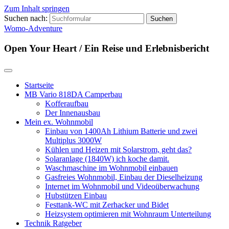
Zum Inhalt springen
Suchen nach:
Womo-Adventure
Open Your Heart / Ein Reise und Erlebnisbericht
Startseite
MB Vario 818DA Camperbau
Kofferaufbau
Der Innenausbau
Mein ex. Wohnmobil
Einbau von 1400Ah Lithium Batterie und zwei
Multiplus 3000W
Kühlen und Heizen mit Solarstrom, geht das?
Solaranlage (1840W) ich koche damit.
Waschmaschine im Wohnmobil einbauen
Gasfreies Wohnmobil, Einbau der Dieselheizung
Internet im Wohnmobil und Videoüberwachung
Hubstützen Einbau
Festtank-WC mit Zerhacker und Bidet
Heizsystem optimieren mit Wohnraum Unterteilung
Technik Ratgeber