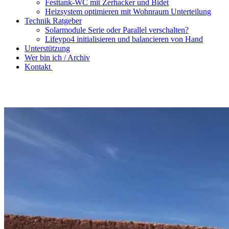
Festtank-WC mit Zerhacker und Bidet
Heizsystem optimieren mit Wohnraum Unterteilung
Technik Ratgeber
Solarmodule Serie oder Parallel verschalten?
Lifeypo4 initialisieren und balancieren von Hand
Unterstützung
Wer bin ich / Archiv
Kontakt