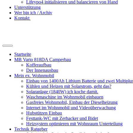
Lifeypo4 initialisieren und balancieren von Hand
Unterstützung
Wer bin ich / Archiv
Kontakt
Suchfeld
ein-/ausblenden
Startseite
MB Vario 818DA Camperbau
Kofferaufbau
Der Innenausbau
Mein ex. Wohnmobil
Einbau von 1400Ah Lithium Batterie und zwei Multipl
Kühlen und Heizen mit Solarstrom, geht das?
Solaranlage (1840W) ich koche damit.
Waschmaschine im Wohnmobil einbauen
Gasfreies Wohnmobil, Einbau der Dieselheizung
Internet im Wohnmobil und Videoüberwachung
Hubstützen Einbau
Festtank-WC mit Zerhacker und Bidet
Heizsystem optimieren mit Wohnraum Unterteilung
Technik Ratgeber