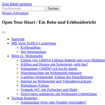
Zum Inhalt springen
Suchen
nach:
Womo-Adventure
Open Your Heart / Ein Reise und Erlebnisbericht
Startseite
MB Vario 818DA Camperbau
Kofferaufbau
Der Innenausbau
Mein ex. Wohnmobil
Einbau von 1400Ah Lithium Batterie und zwei Multipl
Kühlen und Heizen mit Solarstrom, geht das?
Solaranlage (1840W) ich koche damit.
Waschmaschine im Wohnmobil einbauen
Gasfreies Wohnmobil, Einbau der Dieselheizung
Internet im Wohnmobil und Videoüberwachung
Hubstützen Einbau
Festtank-WC mit Zerhacker und Bidet
Heizsystem optimieren mit Wohnraum Unterteilung
Technik Ratgeber
Solarmodule Serie oder Parallel verschalten?