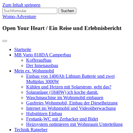
Zum Inhalt springen
Suchen
nach:
Womo-Adventure
Open Your Heart / Ein Reise und Erlebnisbericht
Startseite
MB Vario 818DA Camperbau
Kofferaufbau
Der Innenausbau
Mein ex. Wohnmobil
Einbau von 1400Ah Lithium Batterie und zwei
Multiplus 3000W
Kühlen und Heizen mit Solarstrom, geht das?
Solaranlage (1840W) ich koche damit.
Waschmaschine im Wohnmobil einbauen
Gasfreies Wohnmobil, Einbau der Dieselheizung
Internet im Wohnmobil und Videoüberwachung
Hubstützen Einbau
Festtank-WC mit Zerhacker und Bidet
Heizsystem optimieren mit Wohnraum Unterteilung
Technik Ratgeber