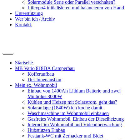
Solarmodule Serie oder Parallel verschalten?
Lifeypo4 initialisieren und balancieren von Hand
Unterstützung
Wer bin ich / Archiv
Kontakt
Suchfeld
ein-/ausblenden
Startseite
MB Vario 818DA Camperbau
Kofferaufbau
Der Innenausbau
Mein ex. Wohnmobil
Einbau von 1400Ah Lithium Batterie und zwei
Multiplus 3000W
Kühlen und Heizen mit Solarstrom, geht das?
Solaranlage (1840W) ich koche damit.
Waschmaschine im Wohnmobil einbauen
Gasfreies Wohnmobil, Einbau der Dieselheizung
Internet im Wohnmobil und Videoüberwachung
Hubstützen Einbau
Festtank-WC mit Zerhacker und Bidet