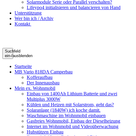
Solarmodule Serie oder Parallel verschalten?
Lifeypo4 initialisieren und balancieren von Hand
Unterstützung
Wer bin ich / Archiv
Kontakt
Suchfeld
ein-/ausblenden
Startseite
MB Vario 818DA Camperbau
Kofferaufbau
Der Innenausbau
Mein ex. Wohnmobil
Einbau von 1400Ah Lithium Batterie und zwei
Multiplus 3000W
Kühlen und Heizen mit Solarstrom, geht das?
Solaranlage (1840W) ich koche damit.
Waschmaschine im Wohnmobil einbauen
Gasfreies Wohnmobil, Einbau der Dieselheizung
Internet im Wohnmobil und Videoüberwachung
Hubstützen Einbau