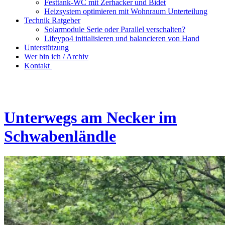
Festtank-WC mit Zerhacker und Bidet
Heizsystem optimieren mit Wohnraum Unterteilung
Technik Ratgeber
Solarmodule Serie oder Parallel verschalten?
Lifeypo4 initialisieren und balancieren von Hand
Unterstützung
Wer bin ich / Archiv
Kontakt
Unterwegs am Necker im
Schwabenländle