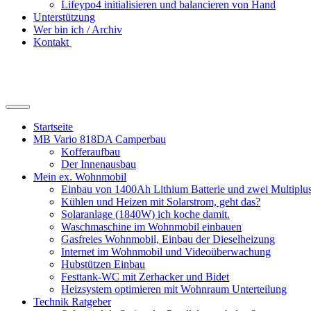
Lifeypo4 initialisieren und balancieren von Hand
Unterstützung
Wer bin ich / Archiv
Kontakt
Suchfeld
ein-/ausblenden
Startseite
MB Vario 818DA Camperbau
Kofferaufbau
Der Innenausbau
Mein ex. Wohnmobil
Einbau von 1400Ah Lithium Batterie und zwei Multipl
Kühlen und Heizen mit Solarstrom, geht das?
Solaranlage (1840W) ich koche damit.
Waschmaschine im Wohnmobil einbauen
Gasfreies Wohnmobil, Einbau der Dieselheizung
Internet im Wohnmobil und Videoüberwachung
Hubstützen Einbau
Festtank-WC mit Zerhacker und Bidet
Heizsystem optimieren mit Wohnraum Unterteilung
Technik Ratgeber