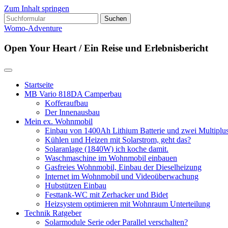
Zum Inhalt springen
Suchen
nach:
Womo-Adventure
Open Your Heart / Ein Reise und Erlebnisbericht
Startseite
MB Vario 818DA Camperbau
Kofferaufbau
Der Innenausbau
Mein ex. Wohnmobil
Einbau von 1400Ah Lithium Batterie und zwei Multipl
Kühlen und Heizen mit Solarstrom, geht das?
Solaranlage (1840W) ich koche damit.
Waschmaschine im Wohnmobil einbauen
Gasfreies Wohnmobil, Einbau der Dieselheizung
Internet im Wohnmobil und Videoüberwachung
Hubstützen Einbau
Festtank-WC mit Zerhacker und Bidet
Heizsystem optimieren mit Wohnraum Unterteilung
Technik Ratgeber
Solarmodule Serie oder Parallel verschalten?