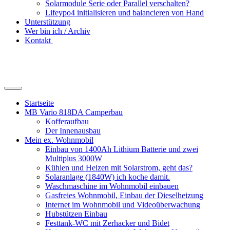
Solarmodule Serie oder Parallel verschalten?
Lifeypo4 initialisieren und balancieren von Hand
Unterstützung
Wer bin ich / Archiv
Kontakt
Suchfeld
ein-/ausblenden
Startseite
MB Vario 818DA Camperbau
Kofferaufbau
Der Innenausbau
Mein ex. Wohnmobil
Einbau von 1400Ah Lithium Batterie und zwei
Multiplus 3000W
Kühlen und Heizen mit Solarstrom, geht das?
Solaranlage (1840W) ich koche damit.
Waschmaschine im Wohnmobil einbauen
Gasfreies Wohnmobil, Einbau der Dieselheizung
Internet im Wohnmobil und Videoüberwachung
Hubstützen Einbau
Festtank-WC mit Zerhacker und Bidet