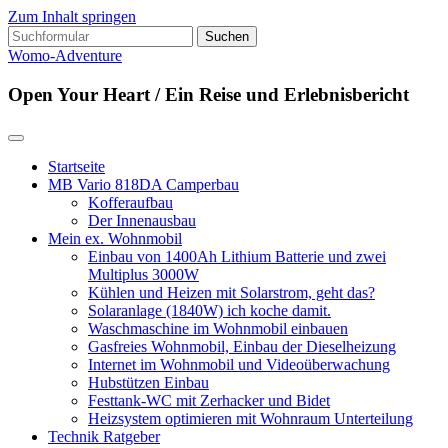
Zum Inhalt springen
Suchen
nach:
Womo-Adventure
Open Your Heart / Ein Reise und Erlebnisbericht
Startseite
MB Vario 818DA Camperbau
Kofferaufbau
Der Innenausbau
Mein ex. Wohnmobil
Einbau von 1400Ah Lithium Batterie und zwei
Multiplus 3000W
Kühlen und Heizen mit Solarstrom, geht das?
Solaranlage (1840W) ich koche damit.
Waschmaschine im Wohnmobil einbauen
Gasfreies Wohnmobil, Einbau der Dieselheizung
Internet im Wohnmobil und Videoüberwachung
Hubstützen Einbau
Festtank-WC mit Zerhacker und Bidet
Heizsystem optimieren mit Wohnraum Unterteilung
Technik Ratgeber