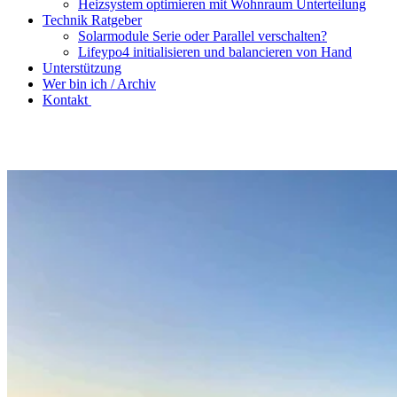
Heizsystem optimieren mit Wohnraum Unterteilung
Technik Ratgeber
Solarmodule Serie oder Parallel verschalten?
Lifeypo4 initialisieren und balancieren von Hand
Unterstützung
Wer bin ich / Archiv
Kontakt