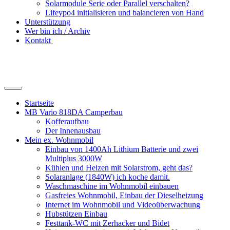
Solarmodule Serie oder Parallel verschalten?
Lifeypo4 initialisieren und balancieren von Hand
Unterstützung
Wer bin ich / Archiv
Kontakt
Suchfeld
ein-/ausblenden
Startseite
MB Vario 818DA Camperbau
Kofferaufbau
Der Innenausbau
Mein ex. Wohnmobil
Einbau von 1400Ah Lithium Batterie und zwei
Multiplus 3000W
Kühlen und Heizen mit Solarstrom, geht das?
Solaranlage (1840W) ich koche damit.
Waschmaschine im Wohnmobil einbauen
Gasfreies Wohnmobil, Einbau der Dieselheizung
Internet im Wohnmobil und Videoüberwachung
Hubstützen Einbau
Festtank-WC mit Zerhacker und Bidet