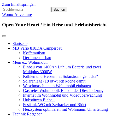
Zum Inhalt springen
Suchen
nach:
Womo-Adventure
Open Your Heart / Ein Reise und Erlebnisbericht
Startseite
MB Vario 818DA Camperbau
Kofferaufbau
Der Innenausbau
Mein ex. Wohnmobil
Einbau von 1400Ah Lithium Batterie und zwei
Multiplus 3000W
Kühlen und Heizen mit Solarstrom, geht das?
Solaranlage (1840W) ich koche damit.
Waschmaschine im Wohnmobil einbauen
Gasfreies Wohnmobil, Einbau der Dieselheizung
Internet im Wohnmobil und Videoüberwachung
Hubstützen Einbau
Festtank-WC mit Zerhacker und Bidet
Heizsystem optimieren mit Wohnraum Unterteilung
Technik Ratgeber